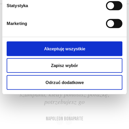
Statystyka
Marketing
O NAS
OFERTA ONLINE
PRODUCENCI
BLOG
Akceptuję wszystkie
PRZEWODNIK
SŁOWNIK
Zapisz wybór
Odrzuć dodatkowe
Kiedy zwyciężasz, zasługujesz na
szampana, kiedy ponosisz porażkę,
potrzebujesz go
Napoleon Bonaparte