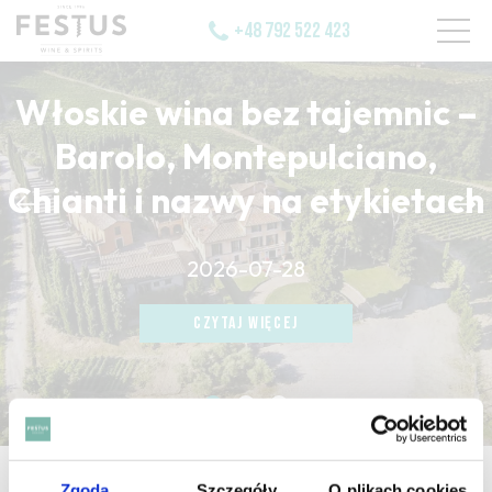
+48 792 522 423
Włoskie wina bez tajemnic –
Barolo, Montepulciano,
Chianti i nazwy na etykietach
CZYTAJ WIĘCEJ
2026-07-28
CZYTAJ WIĘCEJ
CZYTAJ WIĘCEJ
strona główna
/
azal
Zgoda
Szczegóły
O plikach cookies