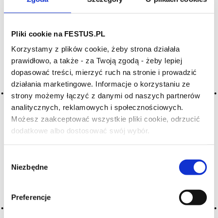
Archiwum wpisów tagu: azal
Pliki cookie na FESTUS.PL
Korzystamy z plików cookie, żeby strona działała
prawidłowo, a także - za Twoją zgodą - żeby lepiej
Nothing Found
dopasować treści, mierzyć ruch na stronie i prowadzić
działania marketingowe. Informacje o korzystaniu ze
strony możemy łączyć z danymi od naszych partnerów
analitycznych, reklamowych i społecznościowych.
Możesz zaakceptować wszystkie pliki cookie, odrzucić
dodatkowe albo dostosować swój wybór.
Czy masz ukończone 18 lat?
Wybór
It seems we can’t find what you’re looking for. Perhaps
Niezbędne
zgody
searching can help.
Szukaj:
Preferencje