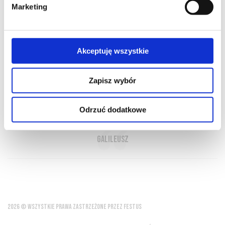
Marketing
O NAS
OFERTA ONLINE
PRODUCENCI
BLOG
Akceptuję wszystkie
PRZEWODNIK
SŁOWNIK
Zapisz wybór
Wino to światło słońca uwięzione w wodzie
Odrzuć dodatkowe
Galileusz
2026 © WSZYSTKIE PRAWA ZASTRZEŻONE PRZEZ FESTUS