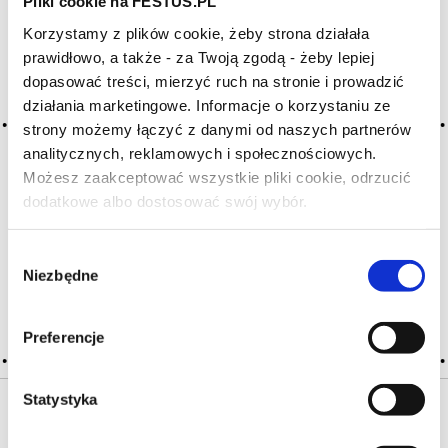
Pliki cookie na FESTUS.PL
Korzystamy z plików cookie, żeby strona działała
Archiwum wpisów tagu:
prawidłowo, a także - za Twoją zgodą - żeby lepiej
atténué
dopasować treści, mierzyć ruch na stronie i prowadzić
działania marketingowe. Informacje o korzystaniu ze
strony możemy łączyć z danymi od naszych partnerów
analitycznych, reklamowych i społecznościowych.
2016-05-10
osłabione
Możesz zaakceptować wszystkie pliki cookie, odrzucić
dodatkowe albo dostosować swój wybór.
Czy masz ukończone 18 lat?
wino coraz cieńsze na podniebieniu, tracące owocowość
i ciało; negatywne określenie zwykle odnoszone do starego
wina
Wybór
Niezbędne
zgody
CZYTAJ WIĘCEJ
Preferencje
Statystyka