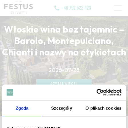
+48 792 522 423
Włoskie wina bez tajemnic –
Barolo, Montepulciano,
Chianti i nazwy na etykietach
CZYTAJ WIĘCEJ
2026-07-28
CZYTAJ WIĘCEJ
CZYTAJ WIĘCEJ
Zgoda
Szczegóły
O plikach cookies
strona główna
/
atténué