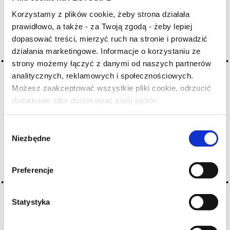
Korzystamy z plików cookie, żeby strona działała
Archiwum wpisów tagu:
prawidłowo, a także - za Twoją zgodą - żeby lepiej
dopasować treści, mierzyć ruch na stronie i prowadzić
ascétique
działania marketingowe. Informacje o korzystaniu ze
strony możemy łączyć z danymi od naszych partnerów
analitycznych, reklamowych i społecznościowych.
2016-05-10
Możesz zaakceptować wszystkie pliki cookie, odrzucić
ascetyczne
dodatkowe albo dostosować swój wybór.
Czy masz ukończone 18 lat?
→ chude, surowe
Wybór
CZYTAJ WIĘCEJ
Niezbędne
zgody
Preferencje
Statystyka