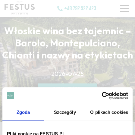
+48 792 522 423
Włoskie wina bez tajemnic –
Barolo, Montepulciano,
Chianti i nazwy na etykietach
CZYTAJ WIĘCEJ
2026-07-28
CZYTAJ WIĘCEJ
CZYTAJ WIĘCEJ
Zgoda
Szczegóły
O plikach cookies
strona główna
/
ascétique
Pliki cookie na FESTUS.PL