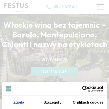
+48 792 522 423
Włoskie wina bez tajemnic –
Barolo, Montepulciano,
Chianti i nazwy na etykietach
CZYTAJ WIĘCEJ
2026-07-28
CZYTAJ WIĘCEJ
CZYTAJ WIĘCEJ
Zgoda
Szczegóły
O plikach cookies
strona główna
/
aromes chemique