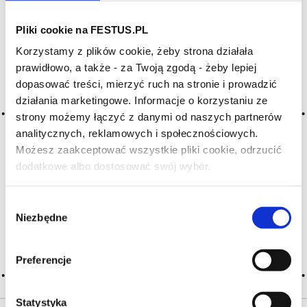
Pliki cookie na FESTUS.PL
Archiwum wpisów tagu: aromes
Korzystamy z plików cookie, żeby strona działała
chemique
prawidłowo, a także - za Twoją zgodą - żeby lepiej
dopasować treści, mierzyć ruch na stronie i prowadzić
działania marketingowe. Informacje o korzystaniu ze
2016-05-10
strony możemy łączyć z danymi od naszych partnerów
aromaty chemiczne
analitycznych, reklamowych i społecznościowych.
zespół aromatów na ogół negatywnych, przypominających
Możesz zaakceptować wszystkie pliki cookie, odrzucić
zapachy produktów chemicznych, o niuansach aptecznego
dodatkowe albo dostosować swój wybór.
Czy masz ukończone 18 lat?
zapachu, alkoholu, eteru, jodu, związków siarki,
siarkowodoru, trójchloroanizolu (korkowe), octu, fenolu,
chloru, ketonów, oleju napędowego (diesel), acetonu itp;
Wybór
często symptom zmian, … Więcej aromaty chemiczne →
Niezbędne
zgody
CZYTAJ WIĘCEJ
Preferencje
Statystyka