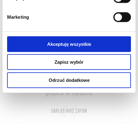
Marketing
O NAS
OFERTA ONLINE
PRODUCENCI
BLOG
Akceptuję wszystkie
PRZEWODNIK
SŁOWNIK
Zapisz wybór
Odrzuć dodatkowe
Wino przeistacza mędrca w głupca, a
głupca w mędrca
Carlos Ruiz Zafón