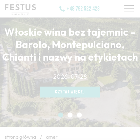
+48 792 522 423
Włoskie wina bez tajemnic –
Barolo, Montepulciano,
Chianti i nazwy na etykietach
CZYTAJ WIĘCEJ
2026-07-28
CZYTAJ WIĘCEJ
CZYTAJ WIĘCEJ
strona główna
/
amer