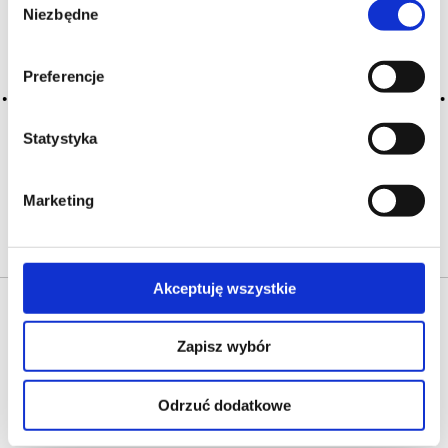
Niezbędne
zgody
CZYTAJ WIĘCEJ
Preferencje
2016-05-10
amaro
Statystyka
(wł.) gorzkawe lub bardzo wytrawne wino, stąd amarone
CZYTAJ WIĘCEJ
Marketing
Akceptuję wszystkie
Zapisz wybór
Odrzuć dodatkowe
O NAS
OFERTA ONLINE
PRODUCENCI
BLOG