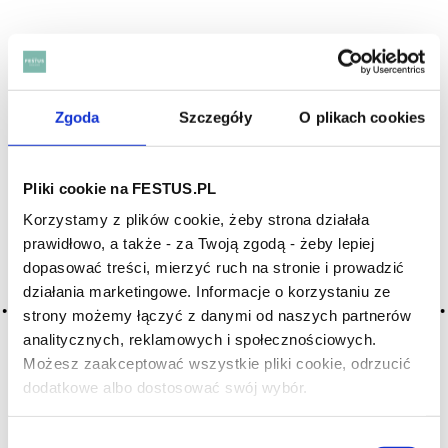
Archiwum wpisów tagu: amer
Zgoda
Szczegóły
O plikach cookies
2016-05-10
gorzkość, gorycz, gorzki smak
jeden z 4 podstawowych smaków, które można znaleźć
Pliki cookie na FESTUS.PL
w wielu napojach; integralny smak win nie stanowi o jego
Korzystamy z plików cookie, żeby strona działała
wadzie, jeżeli jest umiarkowany i zrównoważony; źródłem g.
smaku wina są głównie zawarte w nimtaniny, ale także różne
prawidłowo, a także - za Twoją zgodą - żeby lepiej
sole, utlenione … Więcej gorzkość, gorycz, gorzki...
dopasować treści, mierzyć ruch na stronie i prowadzić
działania marketingowe. Informacje o korzystaniu ze
CZYTAJ WIĘCEJ
strony możemy łączyć z danymi od naszych partnerów
analitycznych, reklamowych i społecznościowych.
Możesz zaakceptować wszystkie pliki cookie, odrzucić
2016-05-10
dodatkowe albo dostosować swój wybór.
gorzkie
Czy masz ukończone 18 lat?
gorzkość
Wybór