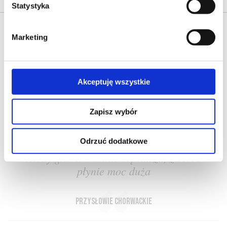
Statystyka
Marketing
Akceptuję wszystkie
O NAS
OFERTA ONLINE
PRODUCENCI
BLOG
PRZEWODNIK
SŁOWNIK
Zapisz wybór
Odrzuć dodatkowe
Kiedy głowa w winie się nurza, z serca
płynie moc duża
przysłowie chorwackie