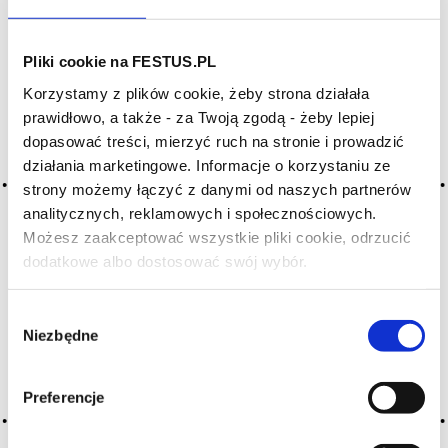
SZUKAJ W SŁOWNIKU
Pliki cookie na FESTUS.PL
HASŁA ALFABETYCZNIE:
Korzystamy z plików cookie, żeby strona działała
prawidłowo, a także - za Twoją zgodą - żeby lepiej
WYBIERZ LITERĘ ALFABETU PONIŻEJ:
dopasować treści, mierzyć ruch na stronie i prowadzić
A
B
C-Ć
D
E
F
G
działania marketingowe. Informacje o korzystaniu ze
strony możemy łączyć z danymi od naszych partnerów
H
I
J
K
L-Ł
M
N
analitycznych, reklamowych i społecznościowych.
O-Ó
P
Q
R
S-Ś
T
Możesz zaakceptować wszystkie pliki cookie, odrzucić
dodatkowe albo dostosować swój wybór.
U
V
W
X-Y
Czy masz ukończone 18 lat?
Z-Ź-Ż
Wybór
Niezbędne
zgody
Cały czas pracujemy nad wprowadzaniem do
słownika nowych haseł. Jeśli jakis termin stwarza
Państwu szczególny problem i nie ma go w słowniku
Preferencje
-
proszę nas o tym poinformować
.