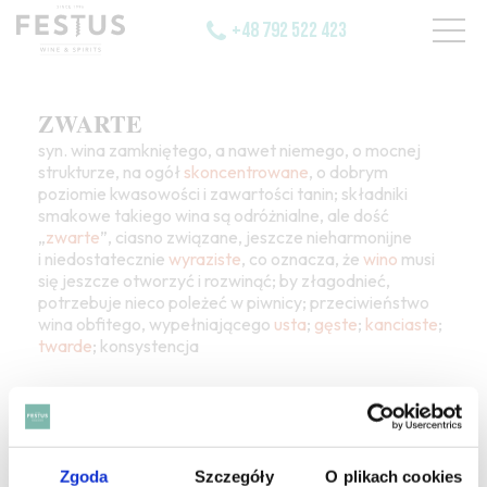
+48 792 522 423
ZWARTE
syn. wina zamkniętego, a nawet niemego, o mocnej
strukturze, na ogół
skoncentrowane
, o dobrym
poziomie kwasowości i zawartości tanin; składniki
smakowe takiego wina są odróżnialne, ale dość
„
zwarte
”, ciasno związane, jeszcze nieharmonijne
i niedostatecznie
wyraziste
, co oznacza, że
wino
musi
się jeszcze otworzyć i rozwinąć; by złagodnieć,
potrzebuje nieco poleżeć w piwnicy; przeciwieństwo
wina obfitego, wypełniającego
usta
;
gęste
;
kanciaste
;
twarde
; konsystencja
Zgoda
Szczegóły
O plikach cookies