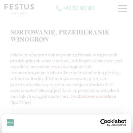
+48 792 522 423
SORTOWANIE, PRZEBIERANIE
WINOGRON
selekcja winogron dokonywana głównie w regionach
produkujących wina likierowe, w których konieczne jest
wyselekcjonowanie
owoc
ów najbardziej
skoncentrowanych lub dotkniętych szlachetną pleśnią;
w bardzo trudnych latach sukcesywne przejście
przez całą winnicę może mieć miejsce średnio 3–4
razy, a nawet więcej: jest to m.in. przyczyna wysokich
cen takich win, jak sauternes,
trockenbeerenauslese
itp.; tri(es)