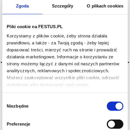
SZUKAJ W SŁOWNIKU
Zgoda
Szczegóły
O plikach cookies
HASŁA ALFABETYCZNIE:
WYBIERZ LITERĘ ALFABETU
Pliki cookie na FESTUS.PL
PONIŻEJ:
Korzystamy z plików cookie, żeby strona działała
prawidłowo, a także - za Twoją zgodą - żeby lepiej
A
B
C-Ć
D
E
F
G
dopasować treści, mierzyć ruch na stronie i prowadzić
H
I
J
K
L-Ł
M
N
działania marketingowe. Informacje o korzystaniu ze
strony możemy łączyć z danymi od naszych partnerów
O-Ó
P
Q
R
S-Ś
T
analitycznych, reklamowych i społecznościowych.
U
V
W
X-Y
Możesz zaakceptować wszystkie pliki cookie, odrzucić
dodatkowe albo dostosować swój wybór.
Z-Ź-Ż
Czy masz ukończone 18 lat?
Cały czas pracujemy nad
Wybór
wprowadzaniem do
Niezbędne
zgody
słownika nowych haseł.
Jeśli jakis termin stwarza
Preferencje
Państwu szczególny