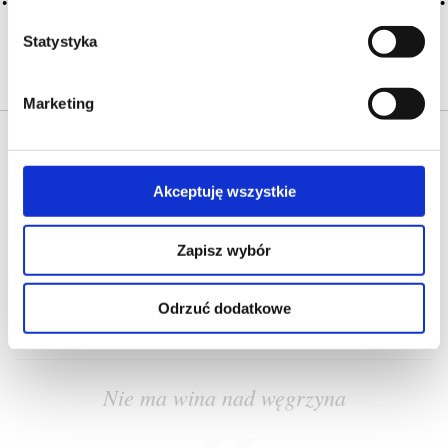
problem i nie ma go w
słowniku -
proszę nas o
Statystyka
tym poinformować
.
Marketing
Akceptuję wszystkie
Zapisz wybór
O NAS
OFERTA ONLINE
PRODUCENCI
BLOG
PRZEWODNIK
SŁOWNIK
Odrzuć dodatkowe
Nie ma wina nad węgrzyna