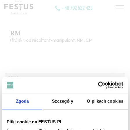
+48 792 522 423
RM
(fr.) skr. od récoltant-manipulant; NM; CM
SZUKAJ W SŁOWNIKU
Zgoda
Szczegóły
O plikach cookies
HASŁA ALFABETYCZNIE:
WYBIERZ LITERĘ ALFABETU PONIŻEJ:
Pliki cookie na FESTUS.PL
A
B
C-Ć
D
E
F
G