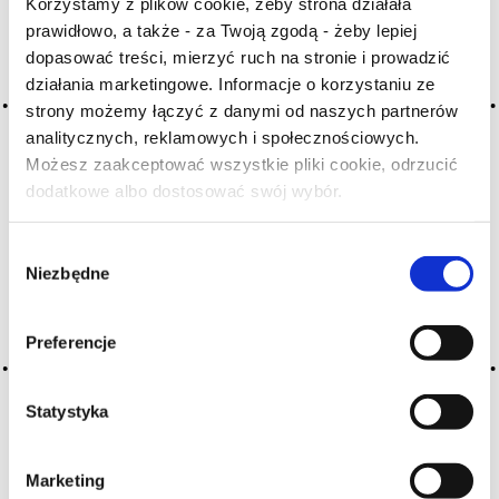
Korzystamy z plików cookie, żeby strona działała
H
I
J
K
L-Ł
M
N
prawidłowo, a także - za Twoją zgodą - żeby lepiej
dopasować treści, mierzyć ruch na stronie i prowadzić
O-Ó
P
Q
R
S-Ś
T
działania marketingowe. Informacje o korzystaniu ze
U
V
W
X-Y
strony możemy łączyć z danymi od naszych partnerów
Z-Ź-Ż
analitycznych, reklamowych i społecznościowych.
Możesz zaakceptować wszystkie pliki cookie, odrzucić
Cały czas pracujemy nad wprowadzaniem do
dodatkowe albo dostosować swój wybór.
Czy masz ukończone 18 lat?
słownika nowych haseł. Jeśli jakis termin stwarza
Państwu szczególny problem i nie ma go w słowniku
Wybór
-
proszę nas o tym poinformować
.
Niezbędne
zgody
Preferencje
Statystyka
Marketing
O NAS
OFERTA ONLINE
PRODUCENCI
BLOG