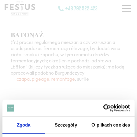
+48 792 522 423
BATONAŻ
(fr.) proces regularnego mieszania czy wzruszania
osadu podczas fermentacji i élevage, by dodać winu
ciała, smaku i zapachu, w tym aromatu drożdży
fermentacyjnych; określenie pochodzi od słowa
„bâton” (kij czy tyczka służąca do mieszania); metodę
opracowali podobno Burgundczycy
→
czapa
,
pigeage
,
remontage
, sur lie
Zgoda
Szczegóły
O plikach cookies
SZUKAJ W SŁOWNIKU