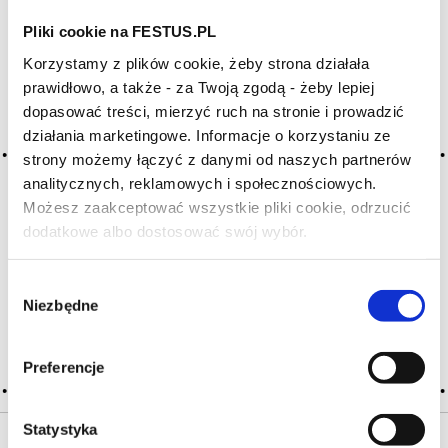
HASŁA ALFABETYCZNIE:
Pliki cookie na FESTUS.PL
WYBIERZ LITERĘ ALFABETU PONIŻEJ:
Korzystamy z plików cookie, żeby strona działała
prawidłowo, a także - za Twoją zgodą - żeby lepiej
A
B
C-Ć
D
E
F
G
dopasować treści, mierzyć ruch na stronie i prowadzić
działania marketingowe. Informacje o korzystaniu ze
H
I
J
K
L-Ł
M
N
strony możemy łączyć z danymi od naszych partnerów
O-Ó
P
Q
R
S-Ś
T
analitycznych, reklamowych i społecznościowych.
U
V
W
X-Y
Możesz zaakceptować wszystkie pliki cookie, odrzucić
dodatkowe albo dostosować swój wybór.
Czy masz ukończone 18 lat?
Z-Ź-Ż
Cały czas pracujemy nad wprowadzaniem do
Wybór
Niezbędne
słownika nowych haseł. Jeśli jakis termin stwarza
zgody
Państwu szczególny problem i nie ma go w słowniku
-
proszę nas o tym poinformować
.
Preferencje
Statystyka