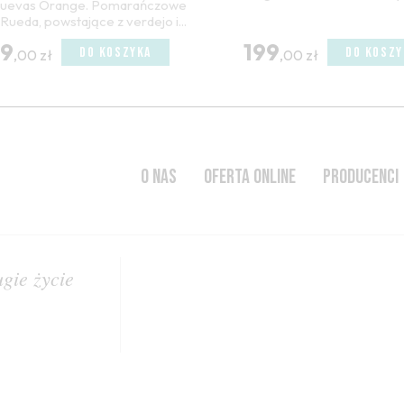
cuevas Orange. Pomarańczowe
 Rueda, powstające z verdejo i...
89
199
DO KOSZYKA
DO KOSZY
,00 zł
,00 zł
O NAS
OFERTA ONLINE
PRODUCENCI
gie życie