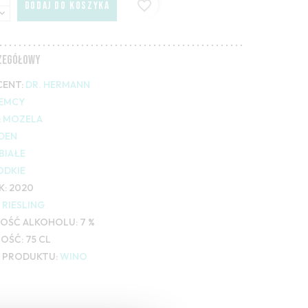
favorite_border
DODAJ DO KOSZYKA
CZEGÓŁOWY
ENT:
DR. HERMANN
IEMCY
:
MOZELA
DEN
BIAŁE
ODKIE
K:
2020
RIESLING
OŚĆ ALKOHOLU:
7 %
OŚĆ:
75 CL
 PRODUKTU:
WINO