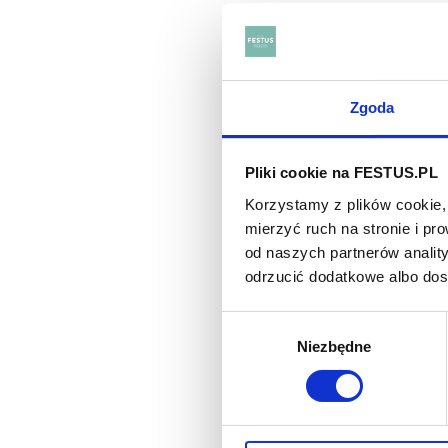
Wykwint
pobudza
brioszk
Zgoda
Idealne
Pliki cookie na FESTUS.PL
Winnicę
początk
Korzystamy z plików cookie, 
najleps
mierzyć ruch na stronie i p
od naszych partnerów analit
Do winn
odrzucić dodatkowe albo do
Niektór
45º. W 
Wybór
ciężką 
Niezbędne
zgody
ZOBAC