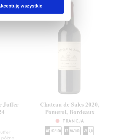
kceptuję wszystkie
 Juffer
Chateau de Sales 2020,
24
Pomerol, Bordeaux
FRANCJA
WE
93/100
FS
94/100
VV
4,0
uffer
 późno...