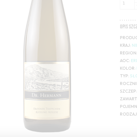
OPIS SZ
PRODUC
KRAJ:
N
REGION
AOC:
ER
KOLOR:
TYP:
SŁ
ROCZNI
SZCZEP:
ZAWART
POJEMN
RODZAJ