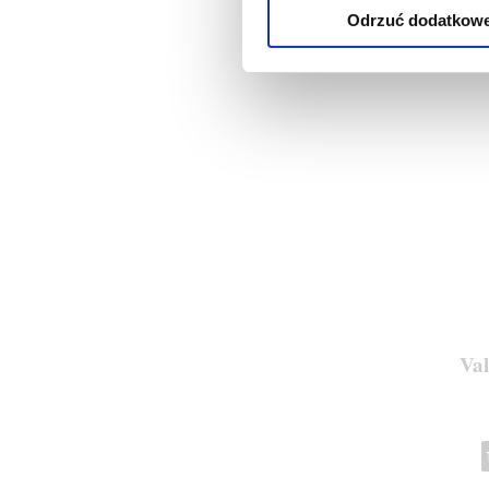
Odrzuć dodatkow
Va