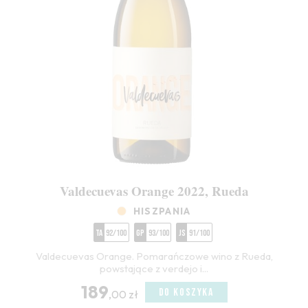
Valdecuevas Orange 2022, Rueda
HISZPANIA
TA
92/100
GP
93/100
JS
91/100
Valdecuevas Orange. Pomarańczowe wino z Rueda,
powstające z verdejo i...
189
DO KOSZYKA
,00 zł