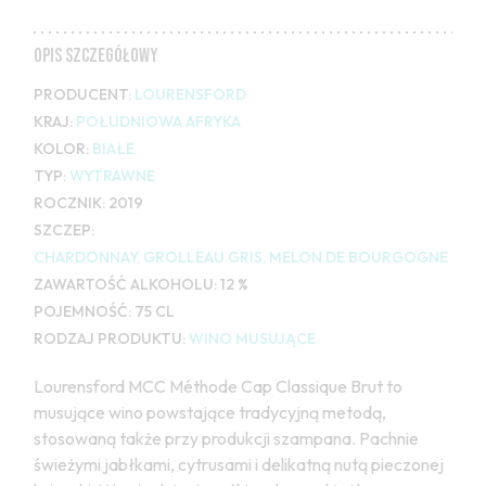
OPIS SZCZEGÓŁOWY
PRODUCENT:
LOURENSFORD
KRAJ:
POŁUDNIOWA AFRYKA
KOLOR:
BIAŁE
TYP:
WYTRAWNE
ROCZNIK:
2019
SZCZEP:
CHARDONNAY, GROLLEAU GRIS, MELON DE BOURGOGNE
ZAWARTOŚĆ ALKOHOLU:
12 %
POJEMNOŚĆ:
75 CL
RODZAJ PRODUKTU:
WINO MUSUJĄCE
Lourensford MCC Méthode Cap Classique Brut to
musujące wino powstające tradycyjną metodą,
stosowaną także przy produkcji szampana. Pachnie
świeżymi jabłkami, cytrusami i delikatną nutą pieczonej