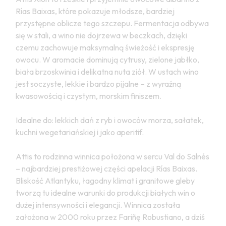
Rías Baixas, które pokazuje młodsze, bardziej
przystępne oblicze tego szczepu. Fermentacja odbywa
się w stali, a wino nie dojrzewa w beczkach, dzięki
czemu zachowuje maksymalną świeżość i ekspresję
owocu. W aromacie dominują cytrusy, zielone jabłko,
biała brzoskwinia i delikatna nuta ziół. W ustach wino
jest soczyste, lekkie i bardzo pijalne – z wyraźną
kwasowością i czystym, morskim finiszem.
Idealne do: lekkich dań z ryb i owoców morza, sałatek,
kuchni wegetariańskiej i jako aperitif.
Attis to rodzinna winnica położona w sercu Val do Salnés
– najbardziej prestiżowej części apelacji Rías Baixas.
Bliskość Atlantyku, łagodny klimat i granitowe gleby
tworzą tu idealne warunki do produkcji białych win o
dużej intensywności i elegancji. Winnica została
założona w 2000 roku przez Fariñę Robustiano, a dziś