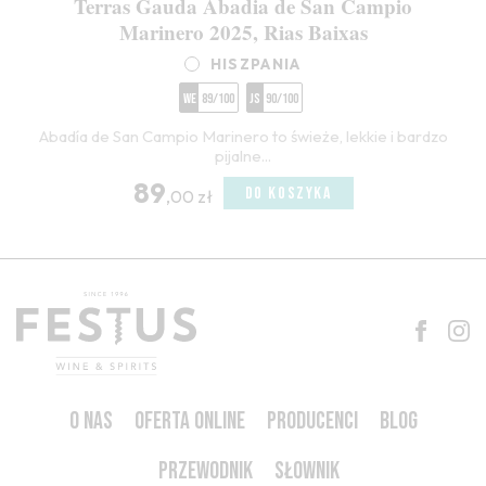
Terras Gauda Abadia de San Campio
Marinero 2025, Rias Baixas
HISZPANIA
WE
89/100
JS
90/100
Abadía de San Campio Marinero to świeże, lekkie i bardzo
pijalne...
89
DO KOSZYKA
,00 zł
O NAS
OFERTA ONLINE
PRODUCENCI
BLOG
PRZEWODNIK
SŁOWNIK