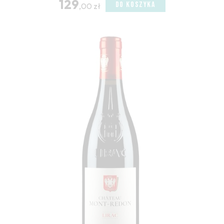
129
DO KOSZYKA
,00 zł