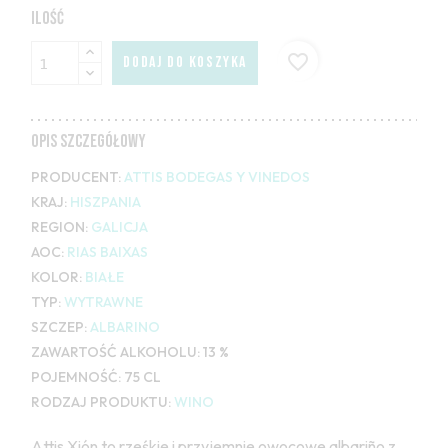
ILOŚĆ
favorite_border
DODAJ DO KOSZYKA
OPIS SZCZEGÓŁOWY
PRODUCENT:
ATTIS BODEGAS Y VINEDOS
KRAJ:
HISZPANIA
REGION:
GALICJA
AOC:
RIAS BAIXAS
KOLOR:
BIAŁE
TYP:
WYTRAWNE
SZCZEP:
ALBARINO
ZAWARTOŚĆ ALKOHOLU:
13 %
POJEMNOŚĆ:
75 CL
RODZAJ PRODUKTU:
WINO
Attis Xión to rześkie i przyjemnie owocowe albariño z