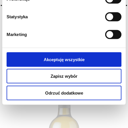
Chateau Latour Martillac 2020, Pessac-
Statystyka
Leognan, Bordeaux
FRANCJA
Marketing
RP
94/100
WE
95/100
JS
94/100
VV
4,1
Château Latour-Martillac to czerwone wino z apelacji
Pessac-Léognan,...
Akceptuję wszystkie
359
DO KOSZYKA
,00 zł
Zapisz wybór
Odrzuć dodatkowe