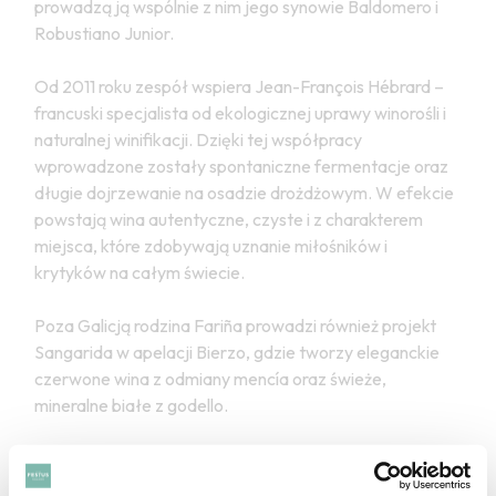
prowadzą ją wspólnie z nim jego synowie Baldomero i
Robustiano Junior.
Od 2011 roku zespół wspiera Jean-François Hébrard –
francuski specjalista od ekologicznej uprawy winorośli i
naturalnej winifikacji. Dzięki tej współpracy
wprowadzone zostały spontaniczne fermentacje oraz
długie dojrzewanie na osadzie drożdżowym. W efekcie
powstają wina autentyczne, czyste i z charakterem
miejsca, które zdobywają uznanie miłośników i
krytyków na całym świecie.
Poza Galicją rodzina Fariña prowadzi również projekt
Sangarida w apelacji Bierzo, gdzie tworzy eleganckie
czerwone wina z odmiany mencía oraz świeże,
mineralne białe z godello.
ZOBACZ TAKŻE