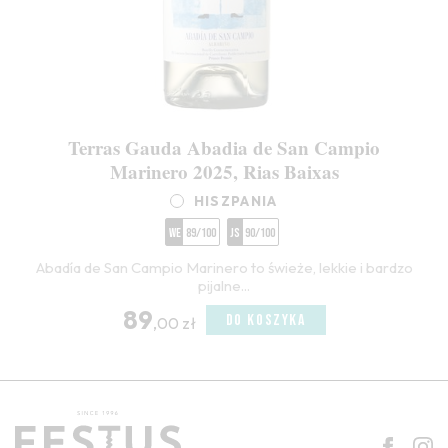
Terras Gauda Abadia de San Campio
Marinero 2025, Rias Baixas
HISZPANIA
WE
89/100
JS
90/100
Abadía de San Campio Marinero to świeże, lekkie i bardzo
pijalne...
89
DO KOSZYKA
,00 zł