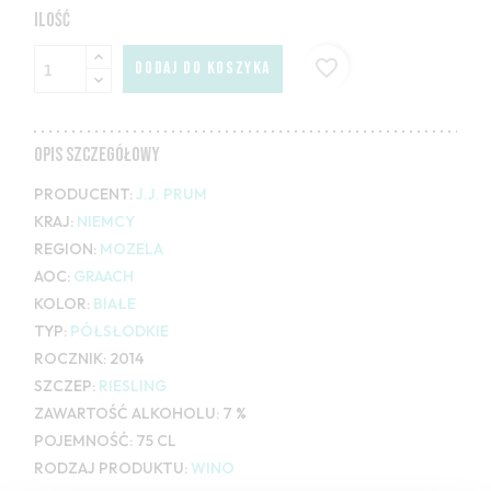
ILOŚĆ
favorite_border
DODAJ DO KOSZYKA
OPIS SZCZEGÓŁOWY
PRODUCENT:
J.J. PRUM
KRAJ:
NIEMCY
REGION:
MOZELA
AOC:
GRAACH
KOLOR:
BIAŁE
TYP:
PÓŁSŁODKIE
ROCZNIK:
2014
SZCZEP:
RIESLING
ZAWARTOŚĆ ALKOHOLU:
7 %
POJEMNOŚĆ:
75 CL
RODZAJ PRODUKTU:
WINO