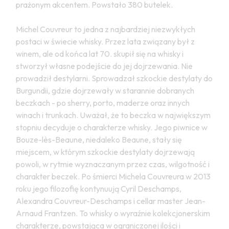
prażonym akcentem. Powstało 380 butelek.
Michel Couvreur to jedna z najbardziej niezwykłych
postaci w świecie whisky. Przez lata związany był z
winem, ale od końca lat 70. skupił się na whisky i
stworzył własne podejście do jej dojrzewania. Nie
prowadził destylarni. Sprowadzał szkockie destylaty do
Burgundii, gdzie dojrzewały w starannie dobranych
beczkach - po sherry, porto, maderze oraz innych
winach i trunkach. Uważał, że to beczka w największym
stopniu decyduje o charakterze whisky. Jego piwnice w
Bouze-lès-Beaune, niedaleko Beaune, stały się
miejscem, w którym szkockie destylaty dojrzewają
powoli, w rytmie wyznaczanym przez czas, wilgotność i
charakter beczek. Po śmierci Michela Couvreura w 2013
roku jego filozofię kontynuują Cyril Deschamps,
Alexandra Couvreur-Deschamps i cellar master Jean-
Arnaud Frantzen. To whisky o wyraźnie kolekcjonerskim
charakterze, powstająca w ograniczonej ilości i