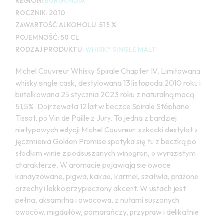
REGION:
BURGUNDIA
ROCZNIK:
2010
ZAWARTOŚĆ ALKOHOLU:
51,5 %
POJEMNOŚĆ:
50 CL
RODZAJ PRODUKTU:
WHISKY SINGLE MALT
Michel Couvreur Whisky Spirale Chapter IV. Limitowana
whisky single cask, destylowana 13 listopada 2010 roku i
butelkowana 25 stycznia 2023 roku z naturalną mocą
51,5%. Dojrzewała 12 lat w beczce Spirale Stéphane
Tissot, po Vin de Paille z Jury. To jedna z bardziej
nietypowych edycji Michel Couvreur: szkocki destylat z
jęczmienia Golden Promise spotyka się tu z beczką po
słodkim winie z podsuszanych winogron, o wyrazistym
charakterze. W aromacie pojawiają się owoce
kandyzowane, pigwa, kakao, karmel, szałwia, prażone
orzechy i lekko przypieczony akcent. W ustach jest
pełna, aksamitna i owocowa, z nutami suszonych
owoców, migdałów, pomarańczy, przypraw i delikatnie