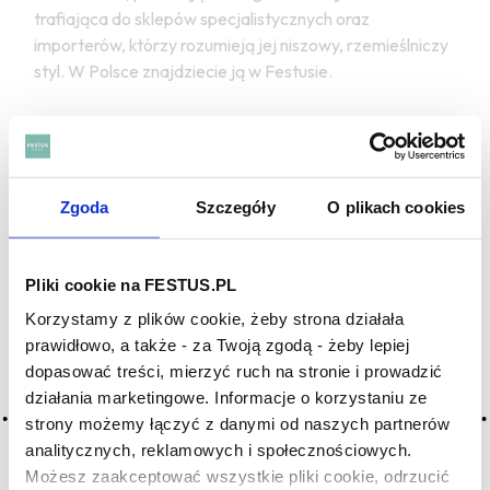
trafiająca do sklepów specjalistycznych oraz
importerów, którzy rozumieją jej niszowy, rzemieślniczy
styl. W Polsce znajdziecie ją w Festusie.
Więcej o producencie:
Michel Couvreur - rzemieślnicza
whisky z Burgundii
Najczęstsze pytania:
Zgoda
Szczegóły
O plikach cookies
Czym jest Vin de Paille?
Vin de Paille to słodkie francuskie wino z Jury,
Pliki cookie na FESTUS.PL
powstające z podsuszanych winogron. Beczka po takim
Korzystamy z plików cookie, żeby strona działała
winie wnosi do whisky nuty owoców kandyzowanych,
prawidłowo, a także - za Twoją zgodą - żeby lepiej
pigwy, miodu, suszonych owoców i prażonych akcentów.
dopasować treści, mierzyć ruch na stronie i prowadzić
działania marketingowe. Informacje o korzystaniu ze
Kim jest Stéphane Tissot?
strony możemy łączyć z danymi od naszych partnerów
Stéphane Tissot to znany producent win z Jury. W
analitycznych, reklamowych i społecznościowych.
Spirale Chapter IV ważna jest właśnie beczka jego Vin
Możesz zaakceptować wszystkie pliki cookie, odrzucić