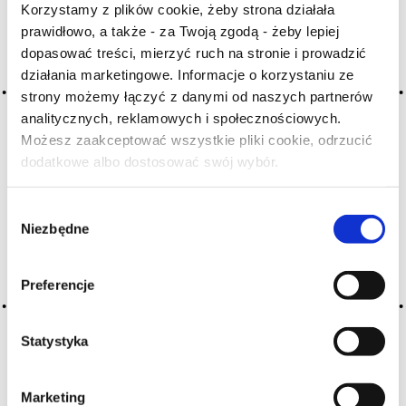
Korzystamy z plików cookie, żeby strona działała
A
B
C-Ć
D
E
F
G
prawidłowo, a także - za Twoją zgodą - żeby lepiej
H
I
J
K
L-Ł
M
N
dopasować treści, mierzyć ruch na stronie i prowadzić
działania marketingowe. Informacje o korzystaniu ze
O-Ó
P
Q
R
S-Ś
T
strony możemy łączyć z danymi od naszych partnerów
U
V
W
X-Y
analitycznych, reklamowych i społecznościowych.
Możesz zaakceptować wszystkie pliki cookie, odrzucić
Z-Ź-Ż
dodatkowe albo dostosować swój wybór.
Czy masz ukończone 18 lat?
Cały czas pracujemy nad wprowadzaniem do
słownika nowych haseł. Jeśli jakis termin stwarza
Wybór
Państwu szczególny problem i nie ma go w słowniku
Niezbędne
zgody
-
proszę nas o tym poinformować
.
Preferencje
Statystyka
Marketing