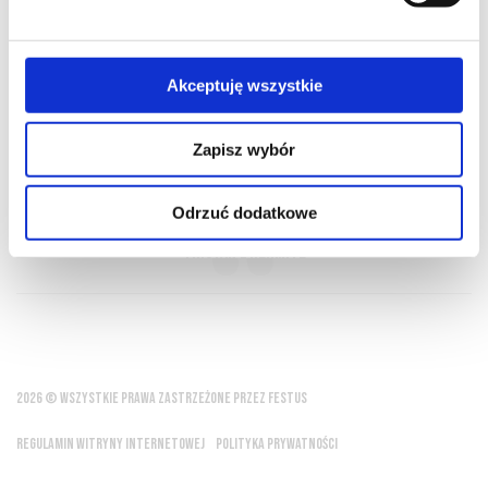
O NAS
OFERTA ONLINE
PRODUCENCI
BLOG
PRZEWODNIK
SŁOWNIK
Akceptuję wszystkie
Zapisz wybór
Wino pite z umiarem daje nam drugie życie
Odrzuć dodatkowe
Tristan L'Hermite
2026 © WSZYSTKIE PRAWA ZASTRZEŻONE PRZEZ FESTUS
REGULAMIN WITRYNY INTERNETOWEJ
POLITYKA PRYWATNOŚCI