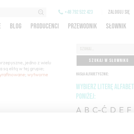
+48 792 522 423
ZALOGUJ SIĘ
E
BLOG
PRODUCENCI
PRZEWODNIK
SŁOWNIK
SZUKAJ W SŁOWNIKU
 przepyszne, jedno z wielu
 są elitą w tej grupie;
yrafinowane
;
wytworne
HASŁA ALFABETYCZNIE:
WYBIERZ LITERĘ ALFABE
PONIŻEJ:
A
B
C-Ć
D
E
F
H
I
J
K
L-Ł
M
O-Ó
P
Q
R
S-Ś