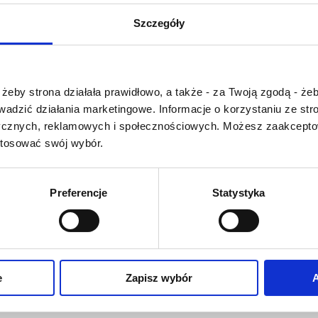
U
V
W
X-Y
Szczegóły
Z-Ź-Ż
Cały czas pracujemy 
Czy masz ukończone 18 lat?
wprowadzaniem 
żeby strona działała prawidłowo, a także - za Twoją zgodą - żeb
słownika nowych has
rowadzić działania marketingowe. Informacje o korzystaniu ze s
Jeśli jakis termin stw
ycznych, reklamowych i społecznościowych. Możesz zaakceptow
Państwu szczegó
stosować swój wybór.
problem i nie ma g
słowniku -
proszę na
tym poinformować
.
Preferencje
Statystyka
O NAS
OFERTA ONLINE
PRODUCENCI
e
Zapisz wybór
A