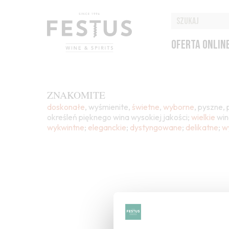
OFERTA ONLIN
ZNAKOMITE
doskonałe
, wyśmienite,
świetne
,
wyborne
, pyszne,
określeń pięknego wina wysokiej jakości;
wielkie
wina
wykwintne
;
eleganckie
;
dystyngowane
;
delikatne
;
w