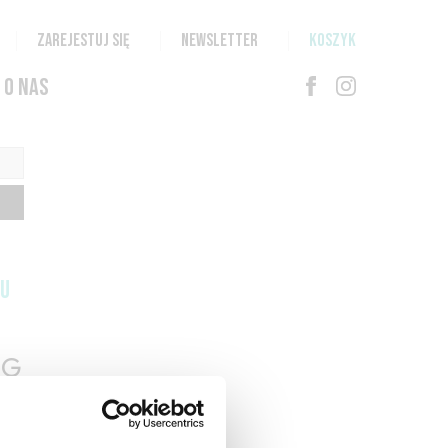
ZAREJESTUJ SIĘ
NEWSLETTER
KOSZYK
O NAS
TU
G
N
T