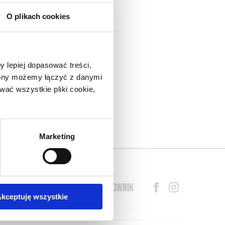
O plikach cookies
nad
do
y lepiej dopasować treści,
eł.
trony możemy łączyć z danymi
arza
ać wszystkie pliki cookie,
lny
o w
s o
Marketing
BLOG
PRZEWODNIK
SŁOWNIK
kceptuję wszystkie