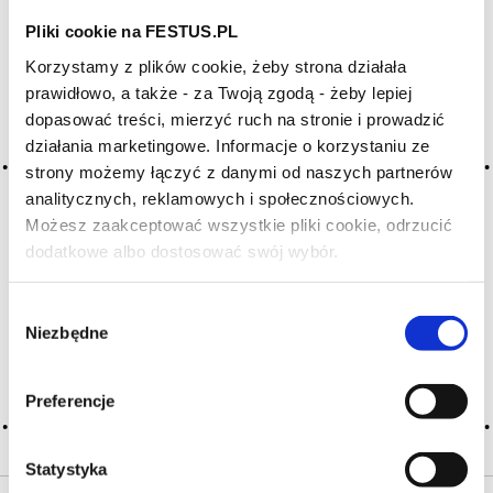
Pliki cookie na FESTUS.PL
HASŁA ALFABETYCZNIE:
Korzystamy z plików cookie, żeby strona działała
WYBIERZ LITERĘ ALFABETU PONIŻEJ:
prawidłowo, a także - za Twoją zgodą - żeby lepiej
dopasować treści, mierzyć ruch na stronie i prowadzić
A
B
C-Ć
D
E
F
G
działania marketingowe. Informacje o korzystaniu ze
strony możemy łączyć z danymi od naszych partnerów
H
I
J
K
L-Ł
M
N
analitycznych, reklamowych i społecznościowych.
O-Ó
P
Q
R
S-Ś
T
Możesz zaakceptować wszystkie pliki cookie, odrzucić
U
V
W
X-Y
dodatkowe albo dostosować swój wybór.
Czy masz ukończone 18 lat?
Z-Ź-Ż
Wybór
Niezbędne
Cały czas pracujemy nad wprowadzaniem do
zgody
słownika nowych haseł. Jeśli jakis termin stwarza
Państwu szczególny problem i nie ma go w słowniku
Preferencje
-
proszę nas o tym poinformować
.
Statystyka