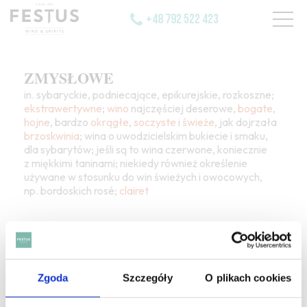
+48 792 522 423
ZMYSŁOWE
in. sybaryckie, podniecające, epikurejskie, rozkoszne;
ekstrawertywne
;
wino
najczęściej deserowe,
bogate
,
hojne
, bardzo
okrągłe
,
soczyste
i
świeże
, jak dojrzała
brzoskwinia
; wina o uwodzicielskim bukiecie i smaku,
dla sybarytów; jeśli są to wina czerwone, koniecznie
z miękkimi taninami; niekiedy również określenie
używane w stosunku do win świeżych i owocowych,
np. bordoskich rosé;
clairet
Zgoda
Szczegóły
O plikach cookies
SZUKAJ W SŁOWNIKU