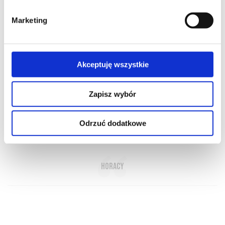
Marketing
Akceptuję wszystkie
O NAS
OFERTA ONLINE
PRODUCENCI
BLOG
PRZEWODNIK
SŁOWNIK
Zapisz wybór
Odrzuć dodatkowe
Wino oświetla zacienione zakamarki duszy
Horacy