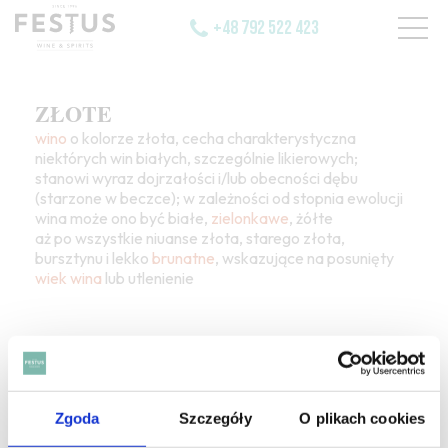
+48 792 522 423
ZŁOTE
wino
o kolorze złota, cecha charakterystyczna
niektórych win białych, szczególnie likierowych;
stanowi wyraz dojrzałości i/lub obecności dębu
(starzone w beczce); w zależności od stopnia ewolucji
wina może ono być białe,
zielonkawe
, żółte
aż po wszystkie niuanse złota, starego złota,
bursztynu i lekko
brunatne
, wskazujące na posunięty
wiek wina
lub utlenienie
Zgoda
Szczegóły
O plikach cookies
SZUKAJ W SŁOWNIKU