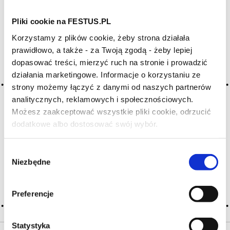
Pliki cookie na FESTUS.PL
HASŁA ALFABETYCZNIE:
Korzystamy z plików cookie, żeby strona działała
WYBIERZ LITERĘ ALFABETU PONIŻEJ:
prawidłowo, a także - za Twoją zgodą - żeby lepiej
dopasować treści, mierzyć ruch na stronie i prowadzić
A
B
C-Ć
D
E
F
G
działania marketingowe. Informacje o korzystaniu ze
H
I
J
K
L-Ł
M
N
strony możemy łączyć z danymi od naszych partnerów
O-Ó
P
Q
R
S-Ś
T
analitycznych, reklamowych i społecznościowych.
Możesz zaakceptować wszystkie pliki cookie, odrzucić
U
V
W
X-Y
dodatkowe albo dostosować swój wybór.
Czy masz ukończone 18 lat?
Z-Ź-Ż
Wybór
Cały czas pracujemy nad wprowadzaniem do
Niezbędne
zgody
słownika nowych haseł. Jeśli jakis termin stwarza
Państwu szczególny problem i nie ma go w słowniku
-
proszę nas o tym poinformować
.
Preferencje
Statystyka