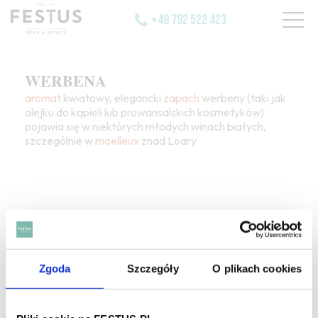
+48 792 522 423
WERBENA
aromat
kwiatowy, elegancki
zapach
werbeny (taki jak
olejku do kąpieli lub prowansalskich kosmetyków)
pojawia się w niektórych młodych winach białych,
szczególnie w
moelleux
znad Loary
SZUKAJ W SŁOWNIKU
Zgoda
Szczegóły
O plikach cookies
HASŁA ALFABETYCZNIE: