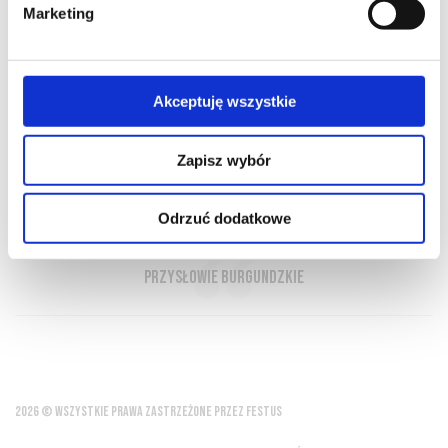
Marketing
O NAS
OFERTA ONLINE
PRODUCENCI
BLOG
PRZEWODNIK
SŁOWNIK
Akceptuję wszystkie
Zapisz wybór
Święty Marcin pije wino, wodę pozostawia
młynom
Odrzuć dodatkowe
przysłowie burgundzkie
2026 © WSZYSTKIE PRAWA ZASTRZEŻONE PRZEZ FESTUS