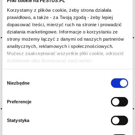
Pliki cookie na FESTUS.PL
WYBIERZ LITERĘ ALFABETU PONIŻEJ:
Korzystamy z plików cookie, żeby strona działała
A
B
C-Ć
D
E
F
G
prawidłowo, a także - za Twoją zgodą - żeby lepiej
H
I
J
K
L-Ł
M
N
dopasować treści, mierzyć ruch na stronie i prowadzić
działania marketingowe. Informacje o korzystaniu ze
O-Ó
P
Q
R
S-Ś
T
strony możemy łączyć z danymi od naszych partnerów
U
V
W
X-Y
analitycznych, reklamowych i społecznościowych.
Możesz zaakceptować wszystkie pliki cookie, odrzucić
Z-Ź-Ż
dodatkowe albo dostosować swój wybór.
Czy masz ukończone 18 lat?
Cały czas pracujemy nad wprowadzaniem do
słownika nowych haseł. Jeśli jakis termin stwarza
Wybór
Państwu szczególny problem i nie ma go w słowniku
Niezbędne
zgody
-
proszę nas o tym poinformować
.
Preferencje
Statystyka