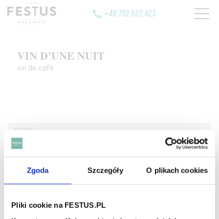
+48 792 522 423
VIN D’UNE NUIT
vin de café
SZUKAJ W SŁOWNIKU
Zgoda
Szczegóły
O plikach cookies
HASŁA ALFABETYCZNIE:
WYBIERZ LITERĘ ALFABETU PONIŻEJ:
Pliki cookie na FESTUS.PL
A
B
C-Ć
D
E
F
G