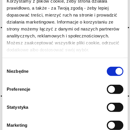
Korzystamy z plików cookie, żeby strona działała
H
I
J
K
L-Ł
M
N
prawidłowo, a także - za Twoją zgodą - żeby lepiej
dopasować treści, mierzyć ruch na stronie i prowadzić
O-Ó
P
Q
R
S-Ś
T
działania marketingowe. Informacje o korzystaniu ze
U
V
W
X-Y
strony możemy łączyć z danymi od naszych partnerów
Z-Ź-Ż
analitycznych, reklamowych i społecznościowych.
Możesz zaakceptować wszystkie pliki cookie, odrzucić
Cały czas pracujemy nad wprowadzaniem do
dodatkowe albo dostosować swój wybór.
Czy masz ukończone 18 lat?
słownika nowych haseł. Jeśli jakis termin stwarza
Państwu szczególny problem i nie ma go w słowniku
Wybór
-
proszę nas o tym poinformować
.
Niezbędne
zgody
Preferencje
Statystyka
Marketing
O NAS
OFERTA ONLINE
PRODUCENCI
BLOG