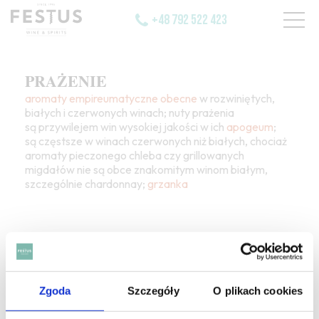
+48 792 522 423
PRAŻENIE
aromaty empireumatyczne
obecne
w rozwiniętych,
białych i czerwonych winach; nuty prażenia
są przywilejem win wysokiej jakości w ich
apogeum
;
są częstsze w winach czerwonych niż białych, chociaż
aromaty pieczonego chleba czy grillowanych
migdałów nie są obce znakomitym winom białym,
szczególnie chardonnay;
grzanka
Zgoda
Szczegóły
O plikach cookies
SZUKAJ W SŁOWNIKU