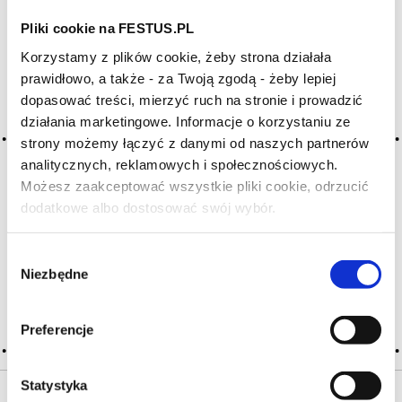
HASŁA ALFABETYCZNIE:
Pliki cookie na FESTUS.PL
WYBIERZ LITERĘ ALFABETU PONIŻEJ:
Korzystamy z plików cookie, żeby strona działała
prawidłowo, a także - za Twoją zgodą - żeby lepiej
A
B
C-Ć
D
E
F
G
dopasować treści, mierzyć ruch na stronie i prowadzić
działania marketingowe. Informacje o korzystaniu ze
H
I
J
K
L-Ł
M
N
strony możemy łączyć z danymi od naszych partnerów
O-Ó
P
Q
R
S-Ś
T
analitycznych, reklamowych i społecznościowych.
U
V
W
X-Y
Możesz zaakceptować wszystkie pliki cookie, odrzucić
dodatkowe albo dostosować swój wybór.
Czy masz ukończone 18 lat?
Z-Ź-Ż
Cały czas pracujemy nad wprowadzaniem do
Wybór
Niezbędne
słownika nowych haseł. Jeśli jakis termin stwarza
zgody
Państwu szczególny problem i nie ma go w słowniku
-
proszę nas o tym poinformować
.
Preferencje
Statystyka