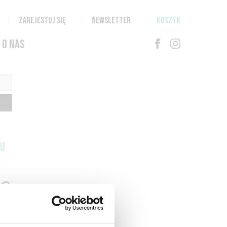
ZAREJESTUJ SIĘ
NEWSLETTER
KOSZYK
O NAS
TU
G
N
T