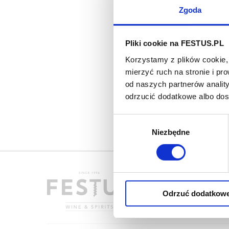
Zgoda
Pliki cookie na FESTUS.PL
Korzystamy z plików cookie, 
mierzyć ruch na stronie i p
od naszych partnerów analit
odrzucić dodatkowe albo do
Wybór
Niezbędne
zgody
Odrzuć dodatkow