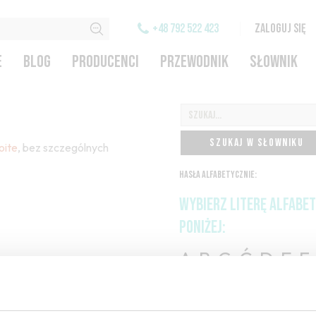
+48 792 522 423
ZALOGUJ SIĘ
E
BLOG
PRODUCENCI
PRZEWODNIK
SŁOWNIK
SZUKAJ W SŁOWNIKU
oite
, bez szczególnych
HASŁA ALFABETYCZNIE:
WYBIERZ LITERĘ ALFABE
PONIŻEJ:
A
B
C-Ć
D
E
F
H
I
J
K
L-Ł
M
O-Ó
P
Q
R
S-Ś