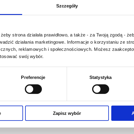
U
V
W
X-Y
Szczegóły
Z-Ź-Ż
Cały czas pracujemy 
Czy masz ukończone 18 lat?
wprowadzaniem 
żeby strona działała prawidłowo, a także - za Twoją zgodą - żeb
słownika nowych has
rowadzić działania marketingowe. Informacje o korzystaniu ze s
Jeśli jakis termin stw
ycznych, reklamowych i społecznościowych. Możesz zaakceptow
Państwu szczegó
stosować swój wybór.
problem i nie ma g
słowniku -
proszę na
tym poinformować
.
Preferencje
Statystyka
O NAS
OFERTA ONLINE
PRODUCENCI
e
Zapisz wybór
A