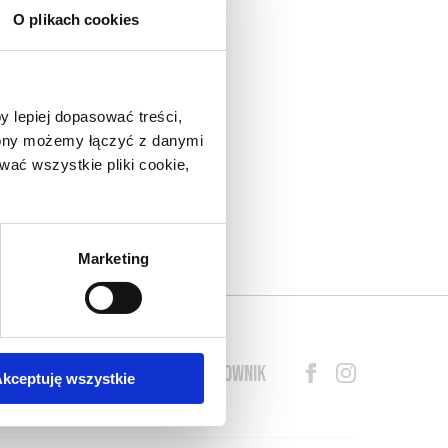
O plikach cookies
nad
do
y lepiej dopasować treści,
eł.
trony możemy łączyć z danymi
arza
ać wszystkie pliki cookie,
lny
o w
s o
Marketing
BLOG
PRZEWODNIK
SŁOWNIK
kceptuję wszystkie