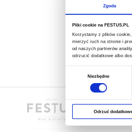
U
Zgoda
Z
Pliki cookie na FESTUS.PL
Ca
w
Korzystamy z plików cookie, 
sł
mierzyć ruch na stronie i p
Je
od naszych partnerów analit
P
odrzucić dodatkowe albo do
p
sł
Wybór
ty
Niezbędne
zgody
Odrzuć dodatkow