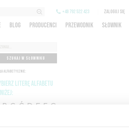
+48 792 522 423
ZALOGUJ SIĘ
E
BLOG
PRODUCENCI
PRZEWODNIK
SŁOWNIK
SZUKAJ W SŁOWNIKU
ŁA ALFABETYCZNIE:
BIERZ LITERĘ ALFABETU
NIŻEJ:
B
C-Ć
D
E
F
G
I
J
K
L-Ł
M
N
-Ó
P
Q
R
S-Ś
T