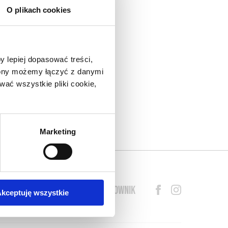
O plikach cookies
y lepiej dopasować treści,
trony możemy łączyć z danymi
ać wszystkie pliki cookie,
Marketing
BLOG
PRZEWODNIK
SŁOWNIK
kceptuję wszystkie