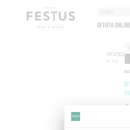
OFERTA ONLIN
NÓŻKI
in.
łzy
HAS
WY
PO
A
H
O