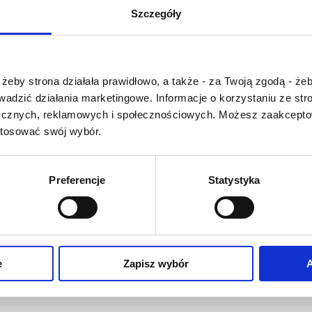
V
W
X-Y
Szczegóły
-Ź-Ż
ły czas pracujemy nad
Czy masz ukończone 18 lat?
prowadzaniem do
żeby strona działała prawidłowo, a także - za Twoją zgodą - żeb
ownika nowych haseł.
rowadzić działania marketingowe. Informacje o korzystaniu ze s
śli jakis termin stwarza
ycznych, reklamowych i społecznościowych. Możesz zaakceptow
aństwu szczególny
stosować swój wybór.
roblem i nie ma go w
owniku -
proszę nas o
m poinformować
.
Preferencje
Statystyka
O NAS
OFERTA ONLINE
PRODUCENCI
e
Zapisz wybór
A