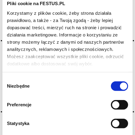
Pliki cookie na FESTUS.PL
WYBIERZ LITERĘ ALFABETU PONIŻEJ:
Korzystamy z plików cookie, żeby strona działała
A
B
C-Ć
D
E
F
G
prawidłowo, a także - za Twoją zgodą - żeby lepiej
dopasować treści, mierzyć ruch na stronie i prowadzić
H
I
J
K
L-Ł
M
N
działania marketingowe. Informacje o korzystaniu ze
O-Ó
P
Q
R
S-Ś
T
strony możemy łączyć z danymi od naszych partnerów
analitycznych, reklamowych i społecznościowych.
U
V
W
X-Y
Możesz zaakceptować wszystkie pliki cookie, odrzucić
Z-Ź-Ż
dodatkowe albo dostosować swój wybór.
Czy masz ukończone 18 lat?
Cały czas pracujemy nad wprowadzaniem do
Wybór
słownika nowych haseł. Jeśli jakis termin stwarza
Niezbędne
Państwu szczególny problem i nie ma go w słowniku
zgody
-
proszę nas o tym poinformować
.
Preferencje
Statystyka