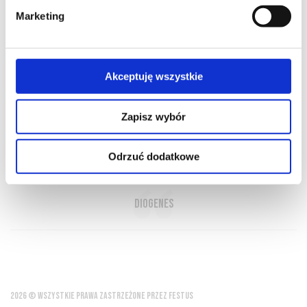
Marketing
O NAS
OFERTA ONLINE
PRODUCENCI
BLOG
Akceptuję wszystkie
PRZEWODNIK
SŁOWNIK
Zapisz wybór
Najbardziej lubię wino pite na czyjś
Odrzuć dodatkowe
rachunek
Diogenes
2026 © WSZYSTKIE PRAWA ZASTRZEŻONE PRZEZ FESTUS