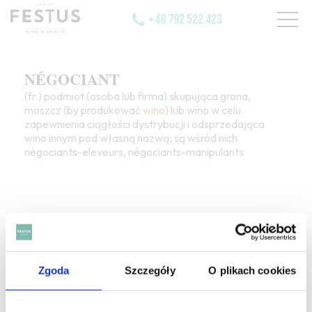
+48 792 522 423
NÉGOCIANT
(fr.) podmiot (osoba lub firma) skupująca grona,
moszcz (by produkować
wino
) lub wino w celu
zapewnienia ciągłości dystrybucji i odsprzedająca
wino innym pod własną nazwą; są wśród nich
négociants-eleveurs, négociants-manipulants
SZUKAJ W SŁOWNIKU
Zgoda
Szczegóły
O plikach cookies
HASŁA ALFABETYCZNIE: