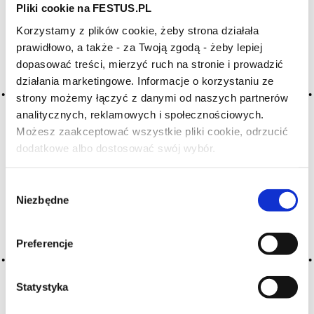
Pliki cookie na FESTUS.PL
WYBIERZ LITERĘ ALFABETU PONIŻEJ:
Korzystamy z plików cookie, żeby strona działała
A
B
C-Ć
D
E
F
G
prawidłowo, a także - za Twoją zgodą - żeby lepiej
dopasować treści, mierzyć ruch na stronie i prowadzić
H
I
J
K
L-Ł
M
N
działania marketingowe. Informacje o korzystaniu ze
O-Ó
P
Q
R
S-Ś
T
strony możemy łączyć z danymi od naszych partnerów
analitycznych, reklamowych i społecznościowych.
U
V
W
X-Y
Możesz zaakceptować wszystkie pliki cookie, odrzucić
Z-Ź-Ż
dodatkowe albo dostosować swój wybór.
Czy masz ukończone 18 lat?
Cały czas pracujemy nad wprowadzaniem do
Wybór
słownika nowych haseł. Jeśli jakis termin stwarza
Niezbędne
Państwu szczególny problem i nie ma go w słowniku
zgody
-
proszę nas o tym poinformować
.
Preferencje
Statystyka