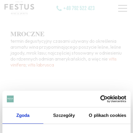
+48 792 522 423
MROCZNE
termin degustycyjny czasami używany do określenia
aromatu wina przypominającego poszycie leśne, leśne
jagody, mrok lasu; najczęściej stosowany w odniesieniu
do rdzennych odmian amerykańskich, a więc nie
vitis
vinifera
;
vitis labrusca
SZUKAJ W SŁOWNIKU
Zgoda
Szczegóły
O plikach cookies
HASŁA ALFABETYCZNIE: