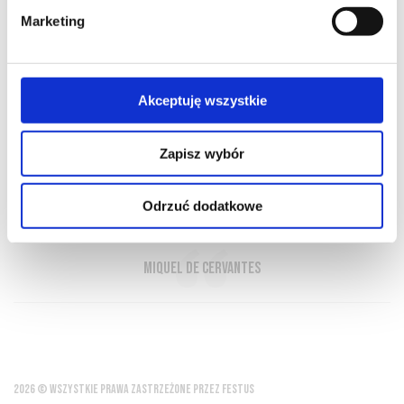
Marketing
O NAS
OFERTA ONLINE
PRODUCENCI
BLOG
Akceptuję wszystkie
PRZEWODNIK
SŁOWNIK
Zapisz wybór
Piję kiedy jest okazja i czasami kiedy jej
Odrzuć dodatkowe
szukam
Miquel de Cervantes
2026 © WSZYSTKIE PRAWA ZASTRZEŻONE PRZEZ FESTUS