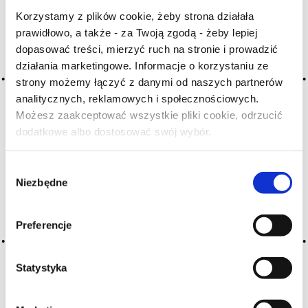
Korzystamy z plików cookie, żeby strona działała
A
B
C-Ć
D
E
F
G
prawidłowo, a także - za Twoją zgodą - żeby lepiej
H
I
J
K
L-Ł
M
N
dopasować treści, mierzyć ruch na stronie i prowadzić
O-Ó
P
Q
R
S-Ś
T
działania marketingowe. Informacje o korzystaniu ze
strony możemy łączyć z danymi od naszych partnerów
U
V
W
X-Y
analitycznych, reklamowych i społecznościowych.
Z-Ź-Ż
Możesz zaakceptować wszystkie pliki cookie, odrzucić
dodatkowe albo dostosować swój wybór.
Czy masz ukończone 18 lat?
Cały czas pracujemy nad wprowadzaniem do
słownika nowych haseł. Jeśli jakis termin stwarza
Wybór
Państwu szczególny problem i nie ma go w słowniku
Niezbędne
zgody
-
proszę nas o tym poinformować
.
Preferencje
Statystyka