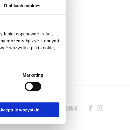
O plikach cookies
nad
do
y lepiej dopasować treści,
eł.
trony możemy łączyć z danymi
arza
ać wszystkie pliki cookie,
lny
o w
s o
Marketing
BLOG
PRZEWODNIK
SŁOWNIK
kceptuję wszystkie