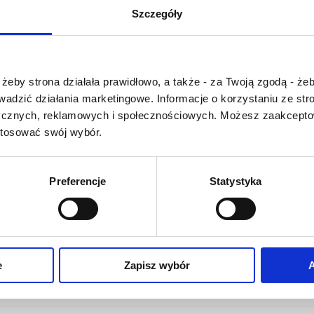
U
V
W
X-Y
Szczegóły
Z-Ź-Ż
Cały czas pracujemy 
Czy masz ukończone 18 lat?
wprowadzaniem 
żeby strona działała prawidłowo, a także - za Twoją zgodą - żeb
słownika nowych has
rowadzić działania marketingowe. Informacje o korzystaniu ze s
Jeśli jakis termin stw
ycznych, reklamowych i społecznościowych. Możesz zaakceptow
Państwu szczegó
stosować swój wybór.
problem i nie ma g
słowniku -
proszę na
tym poinformować
.
Preferencje
Statystyka
O NAS
OFERTA ONLINE
PRODUCENCI
e
Zapisz wybór
A