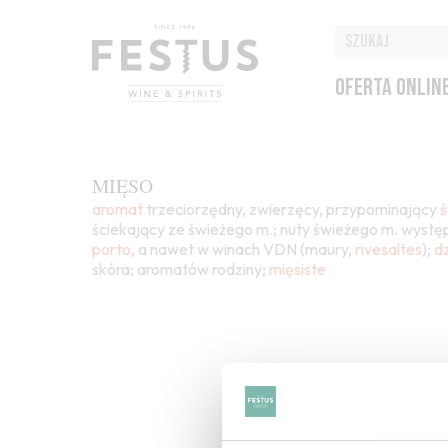
OFERTA ONLIN
MIĘSO
aromat
trzeciorzędny, zwierzęcy, przypominający
ś
ściekający ze świeżego m.; nuty świeżego m. występ
porto
, a nawet w winach VDN (maury,
rivesaltes
);
d
skóra; aromatów rodziny;
mięsiste