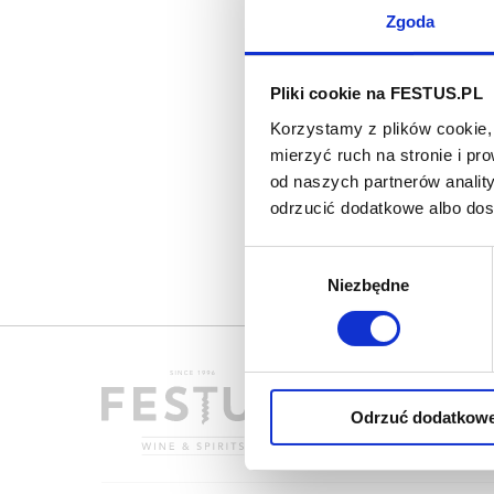
Zgoda
Pliki cookie na FESTUS.PL
Korzystamy z plików cookie, 
mierzyć ruch na stronie i p
od naszych partnerów analit
odrzucić dodatkowe albo do
Wybór
Niezbędne
zgody
Odrzuć dodatkow