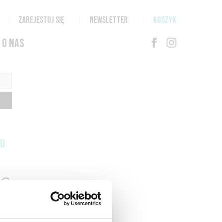
ZAREJESTUJ SIĘ
NEWSLETTER
KOSZYK
O NAS
TU
G
N
T