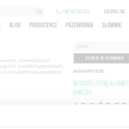
+48 792 522 423
ZALOGUJ SIĘ
E
BLOG
PRODUCENCI
PRZEWODNIK
SŁOWNIK
SZUKAJ W SŁOWNIKU
wieże
m., trzewia lub płyn
ują m.in. w wielkich pomerolach,
ziczyzna
; bretanomyces;
piżmo
;
HASŁA ALFABETYCZNIE:
WYBIERZ LITERĘ ALFABE
PONIŻEJ:
A
B
C-Ć
D
E
F
H
I
J
K
L-Ł
M
O-Ó
P
Q
R
S-Ś