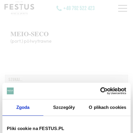
+48 792 522 423
MEIO-SECO
(port.) półwytrawne
SZUKAJ W SŁOWNIKU
HASŁA ALFABETYCZNIE:
Zgoda
Szczegóły
O plikach cookies
WYBIERZ LITERĘ ALFABETU PONIŻEJ:
A
B
C-Ć
D
E
F
G
Pliki cookie na FESTUS.PL