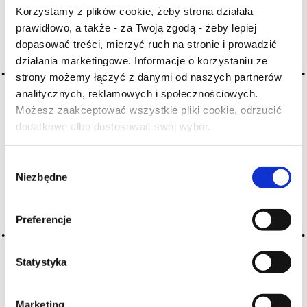
Korzystamy z plików cookie, żeby strona działała
H
I
J
K
L-Ł
M
N
prawidłowo, a także - za Twoją zgodą - żeby lepiej
O-Ó
P
Q
R
S-Ś
T
dopasować treści, mierzyć ruch na stronie i prowadzić
U
V
W
X-Y
działania marketingowe. Informacje o korzystaniu ze
strony możemy łączyć z danymi od naszych partnerów
Z-Ź-Ż
analitycznych, reklamowych i społecznościowych.
Możesz zaakceptować wszystkie pliki cookie, odrzucić
Cały czas pracujemy nad wprowadzaniem do
dodatkowe albo dostosować swój wybór.
słownika nowych haseł. Jeśli jakis termin stwarza
Czy masz ukończone 18 lat?
Państwu szczególny problem i nie ma go w słowniku
-
proszę nas o tym poinformować
.
Wybór
Niezbędne
zgody
Preferencje
Statystyka
O NAS
OFERTA ONLINE
PRODUCENCI
BLOG
Marketing