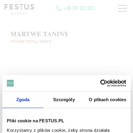
+48 792 522 423
MARTWE TANINY
młode
taniny
, taniny
SZUKAJ W SŁOWNIKU
Zgoda
Szczegóły
O plikach cookies
HASŁA ALFABETYCZNIE:
WYBIERZ LITERĘ ALFABETU PONIŻEJ:
Pliki cookie na FESTUS.PL
A
B
C-Ć
D
E
F
G
Korzystamy z plików cookie, żeby strona działała