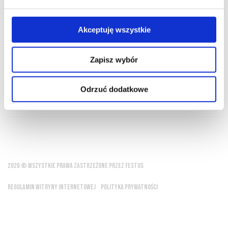
PRZEWODNIK
SŁOWNIK
Akceptuję wszystkie
Zapisz wybór
Aromat wina bywa jak subtelna poezja
Odrzuć dodatkowe
Ludwik Pasteur
2026 © WSZYSTKIE PRAWA ZASTRZEŻONE PRZEZ FESTUS
REGULAMIN WITRYNY INTERNETOWEJ
POLITYKA PRYWATNOŚCI