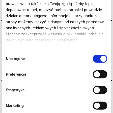
prawidłowo, a także - za Twoją zgodą - żeby lepiej
H
I
J
K
L-Ł
M
N
dopasować treści, mierzyć ruch na stronie i prowadzić
O-Ó
P
Q
R
S-Ś
T
działania marketingowe. Informacje o korzystaniu ze
U
V
W
X-Y
strony możemy łączyć z danymi od naszych partnerów
analitycznych, reklamowych i społecznościowych.
Z-Ź-Ż
Możesz zaakceptować wszystkie pliki cookie, odrzucić
dodatkowe albo dostosować swój wybór.
Cały czas pracujemy nad wprowadzaniem do
Czy masz ukończone 18 lat?
słownika nowych haseł. Jeśli jakis termin stwarza
Państwu szczególny problem i nie ma go w słowniku
Wybór
-
proszę nas o tym poinformować
.
Niezbędne
zgody
Preferencje
Statystyka
Marketing
O NAS
OFERTA ONLINE
PRODUCENCI
BLOG