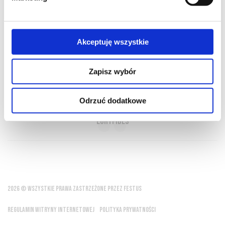
O NAS
OFERTA ONLINE
PRODUCENCI
BLOG
PRZEWODNIK
SŁOWNIK
Akceptuję wszystkie
Zapisz wybór
Gdzie braknie wina, znika i miłość a także
wszystko co miłe człowiekowi
Odrzuć dodatkowe
Eurypides
2026 © WSZYSTKIE PRAWA ZASTRZEŻONE PRZEZ FESTUS
REGULAMIN WITRYNY INTERNETOWEJ
POLITYKA PRYWATNOŚCI