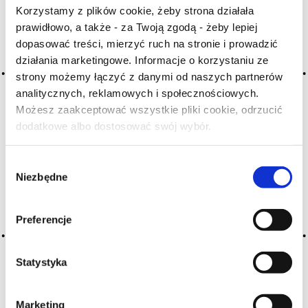
A
B
C-Ć
D
E
F
G
Korzystamy z plików cookie, żeby strona działała
prawidłowo, a także - za Twoją zgodą - żeby lepiej
H
I
J
K
L-Ł
M
N
dopasować treści, mierzyć ruch na stronie i prowadzić
O-Ó
P
Q
R
S-Ś
T
działania marketingowe. Informacje o korzystaniu ze
U
V
W
X-Y
strony możemy łączyć z danymi od naszych partnerów
analitycznych, reklamowych i społecznościowych.
Z-Ź-Ż
Możesz zaakceptować wszystkie pliki cookie, odrzucić
dodatkowe albo dostosować swój wybór.
Cały czas pracujemy nad wprowadzaniem do
Czy masz ukończone 18 lat?
słownika nowych haseł. Jeśli jakis termin stwarza
Państwu szczególny problem i nie ma go w słowniku
Wybór
-
proszę nas o tym poinformować
.
Niezbędne
zgody
Preferencje
Statystyka
Marketing