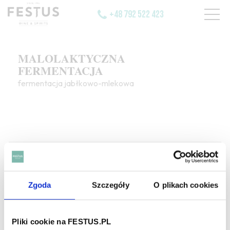
+48 792 522 423
MALOLAKTYCZNA
FERMENTACJA
fermentacja jabłkowo-mlekowa
SZUKAJ W SŁOWNIKU
Zgoda
Szczegóły
O plikach cookies
HASŁA ALFABETYCZNIE:
WYBIERZ LITERĘ ALFABETU PONIŻEJ:
Pliki cookie na FESTUS.PL