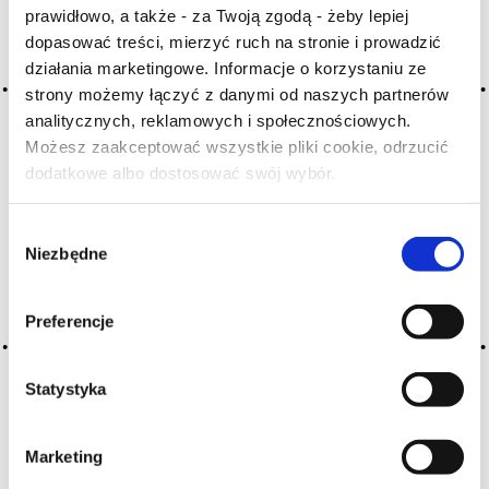
prawidłowo, a także - za Twoją zgodą - żeby lepiej
H
I
J
K
L-Ł
M
N
dopasować treści, mierzyć ruch na stronie i prowadzić
O-Ó
P
Q
R
S-Ś
T
działania marketingowe. Informacje o korzystaniu ze
U
V
W
X-Y
strony możemy łączyć z danymi od naszych partnerów
analitycznych, reklamowych i społecznościowych.
Z-Ź-Ż
Możesz zaakceptować wszystkie pliki cookie, odrzucić
dodatkowe albo dostosować swój wybór.
Cały czas pracujemy nad wprowadzaniem do
Czy masz ukończone 18 lat?
słownika nowych haseł. Jeśli jakis termin stwarza
Państwu szczególny problem i nie ma go w słowniku
Wybór
-
proszę nas o tym poinformować
.
Niezbędne
zgody
Preferencje
Statystyka
Marketing
O NAS
OFERTA ONLINE
PRODUCENCI
BLOG