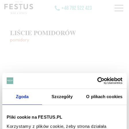
+48 792 522 423
LIŚCIE POMIDORÓW
pomidory
SZUKAJ W SŁOWNIKU
Zgoda
Szczegóły
O plikach cookies
HASŁA ALFABETYCZNIE:
WYBIERZ LITERĘ ALFABETU PONIŻEJ:
Pliki cookie na FESTUS.PL
A
B
C-Ć
D
E
F
G
Korzystamy z plików cookie, żeby strona działała