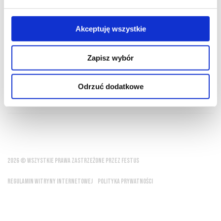
PRZEWODNIK
SŁOWNIK
Akceptuję wszystkie
Zapisz wybór
Wino pite z umiarem daje nam drugie życie
Odrzuć dodatkowe
Tristan L'Hermite
2026 © WSZYSTKIE PRAWA ZASTRZEŻONE PRZEZ FESTUS
REGULAMIN WITRYNY INTERNETOWEJ
POLITYKA PRYWATNOŚCI