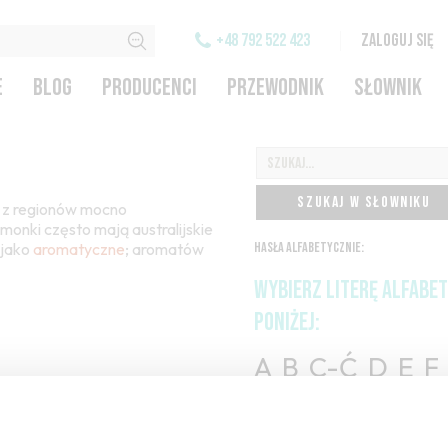
+48 792 522 423
ZALOGUJ SIĘ
E
BLOG
PRODUCENCI
PRZEWODNIK
SŁOWNIK
SZUKAJ W SŁOWNIKU
n z regionów mocno
imonki często mają australijskie
e jako
aromatyczne
; aromatów
HASŁA ALFABETYCZNIE:
WYBIERZ LITERĘ ALFABE
PONIŻEJ:
A
B
C-Ć
D
E
F
H
I
J
K
L-Ł
M
O-Ó
P
Q
R
S-Ś