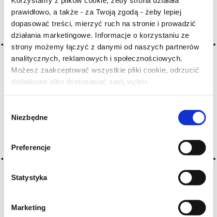
A
B
C-Ć
D
E
F
G
prawidłowo, a także - za Twoją zgodą - żeby lepiej
H
I
J
K
L-Ł
M
N
dopasować treści, mierzyć ruch na stronie i prowadzić
O-Ó
P
Q
R
S-Ś
T
działania marketingowe. Informacje o korzystaniu ze
strony możemy łączyć z danymi od naszych partnerów
U
V
W
X-Y
analitycznych, reklamowych i społecznościowych.
Z-Ź-Ż
Możesz zaakceptować wszystkie pliki cookie, odrzucić
dodatkowe albo dostosować swój wybór.
Czy masz ukończone 18 lat?
Cały czas pracujemy nad wprowadzaniem do
słownika nowych haseł. Jeśli jakis termin stwarza
Wybór
Państwu szczególny problem i nie ma go w słowniku
Niezbędne
zgody
-
proszę nas o tym poinformować
.
Preferencje
Statystyka
Marketing