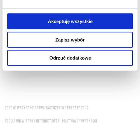
O NAS
OFERTA ONLINE
PRODUCENCI
BLOG
PRZEWODNIK
SŁOWNIK
Akceptuję wszystkie
Zapisz wybór
In vino veritas - W winie prawda
Odrzuć dodatkowe
Platon
2026 © WSZYSTKIE PRAWA ZASTRZEŻONE PRZEZ FESTUS
REGULAMIN WITRYNY INTERNETOWEJ
POLITYKA PRYWATNOŚCI