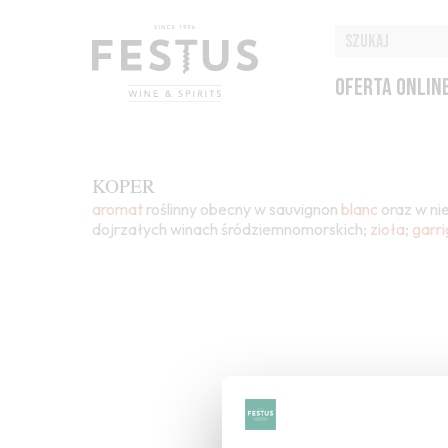
OFERTA ONLIN
KOPER
aromat
roślinny obecny w sauvignon
blanc
oraz w ni
dojrzałych winach śródziemnomorskich;
zioła
;
garr