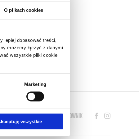
O plikach cookies
nad
do
y lepiej dopasować treści,
eł.
trony możemy łączyć z danymi
arza
ać wszystkie pliki cookie,
lny
o w
s o
Marketing
BLOG
PRZEWODNIK
SŁOWNIK
kceptuję wszystkie