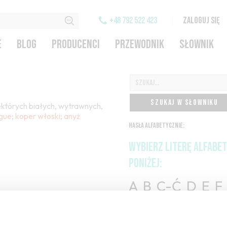
+48 792 522 423
ZALOGUJ SIĘ
E
BLOG
PRODUCENCI
PRZEWODNIK
SŁOWNIK
SZUKAJ W SŁOWNIKU
ektórych białych, wytrawnych,
igue
;
koper włoski
;
anyż
HASŁA ALFABETYCZNIE:
WYBIERZ LITERĘ ALFABE
PONIŻEJ:
A
B
C-Ć
D
E
F
H
I
J
K
L-Ł
M
O-Ó
P
Q
R
S-Ś