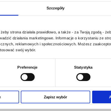
U
V
W
X-Y
Szczegóły
Z-Ź-Ż
Cały czas pracujemy 
Czy masz ukończone 18 lat?
wprowadzaniem 
żeby strona działała prawidłowo, a także - za Twoją zgodą - żeb
słownika nowych has
rowadzić działania marketingowe. Informacje o korzystaniu ze s
Jeśli jakis termin stw
ycznych, reklamowych i społecznościowych. Możesz zaakceptow
Państwu szczegó
stosować swój wybór.
problem i nie ma g
słowniku -
proszę na
tym poinformować
.
Preferencje
Statystyka
O NAS
OFERTA ONLINE
PRODUCENCI
e
Zapisz wybór
A