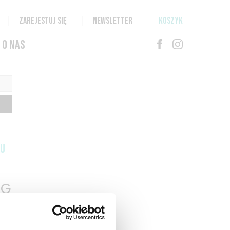
ZAREJESTUJ SIĘ
NEWSLETTER
KOSZYK
O NAS
TU
G
N
T