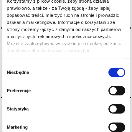
Korzystamy z plików cookie, żeby strona działała
H
I
J
K
L-Ł
M
N
prawidłowo, a także - za Twoją zgodą - żeby lepiej
dopasować treści, mierzyć ruch na stronie i prowadzić
O-Ó
P
Q
R
S-Ś
T
działania marketingowe. Informacje o korzystaniu ze
U
V
W
X-Y
strony możemy łączyć z danymi od naszych partnerów
Z-Ź-Ż
analitycznych, reklamowych i społecznościowych.
Możesz zaakceptować wszystkie pliki cookie, odrzucić
Cały czas pracujemy nad wprowadzaniem do
dodatkowe albo dostosować swój wybór.
Czy masz ukończone 18 lat?
słownika nowych haseł. Jeśli jakis termin stwarza
Państwu szczególny problem i nie ma go w słowniku
Wybór
-
proszę nas o tym poinformować
.
Niezbędne
zgody
Preferencje
Statystyka
Marketing
O NAS
OFERTA ONLINE
PRODUCENCI
BLOG