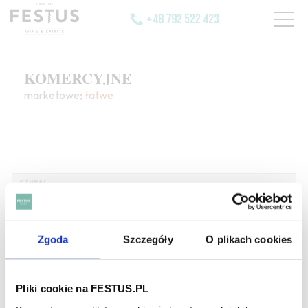
+48 792 522 423
KOMERCYJNE
marketowe;
łatwe
SZUKAJ W SŁOWNIKU
Zgoda
Szczegóły
O plikach cookies
HASŁA ALFABETYCZNIE:
WYBIERZ LITERĘ ALFABETU PONIŻEJ:
Pliki cookie na FESTUS.PL
A
B
C-Ć
D
E
F
G