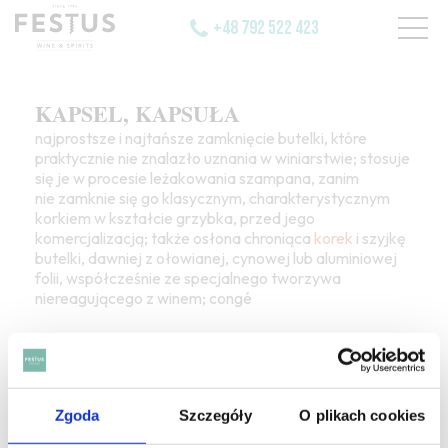
+48 792 522 423
KAPSEL, KAPSUŁA
najprostsze i najtańsze zamknięcie butelki, które
praktycznie nie znalazło uznania w winiarstwie; stosuje
się je w procesie leżakowania szampana, zanim
nie zamknie się go klasycznym, charakterystycznym
korkiem w kształcie grzybka, przed jego
komercjalizacją; także osłona chroniąca
korek
i szyjkę
butelki, dawniej z ołowianej, cynowej lub aluminiowej
folii, współcześnie ze specjalnego tworzywa
niereagującego z winem; congé
Zgoda
Szczegóły
O plikach cookies