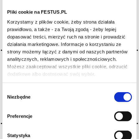
SZUKAJ W SŁOWNIKU
Pliki cookie na FESTUS.PL
HASŁA ALFABETYCZNIE:
Korzystamy z plików cookie, żeby strona działała
prawidłowo, a także - za Twoją zgodą - żeby lepiej
WYBIERZ LITERĘ ALFABETU PONIŻEJ:
dopasować treści, mierzyć ruch na stronie i prowadzić
działania marketingowe. Informacje o korzystaniu ze
A
B
C-Ć
D
E
F
G
strony możemy łączyć z danymi od naszych partnerów
H
I
J
K
L-Ł
M
N
analitycznych, reklamowych i społecznościowych.
O-Ó
P
Q
R
S-Ś
T
Możesz zaakceptować wszystkie pliki cookie, odrzucić
dodatkowe albo dostosować swój wybór.
Czy masz ukończone 18 lat?
U
V
W
X-Y
Z-Ź-Ż
Wybór
Niezbędne
zgody
Cały czas pracujemy nad wprowadzaniem do
słownika nowych haseł. Jeśli jakis termin stwarza
Państwu szczególny problem i nie ma go w słowniku
Preferencje
-
proszę nas o tym poinformować
.
Statystyka