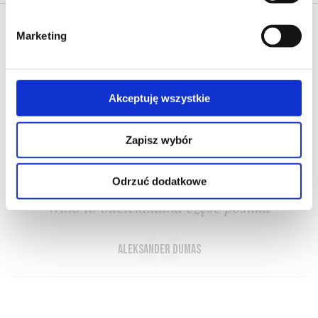
Marketing
Akceptuję wszystkie
O NAS
OFERTA ONLINE
PRODUCENCI
BLOG
PRZEWODNIK
SŁOWNIK
Zapisz wybór
Odrzuć dodatkowe
Wino to intelektualna część posiłku
Aleksander Dumas