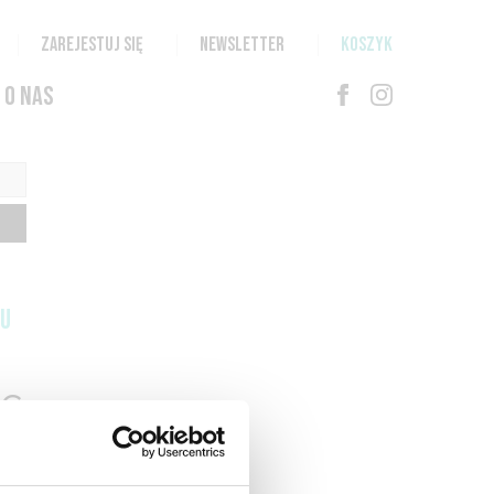
ZAREJESTUJ SIĘ
NEWSLETTER
KOSZYK
O NAS
TU
G
N
T