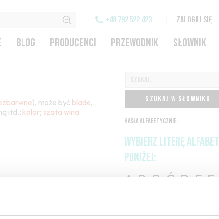
+48 792 522 423
ZALOGUJ SIĘ
E
BLOG
PRODUCENCI
PRZEWODNIK
SŁOWNIK
SZUKAJ W SŁOWNIKU
ezbarwne
), może być
blade
,
ą itd.;
kolor
;
szata wina
HASŁA ALFABETYCZNIE:
WYBIERZ LITERĘ ALFABE
PONIŻEJ:
A
B
C-Ć
D
E
F
H
I
J
K
L-Ł
M
O-Ó
P
Q
R
S-Ś