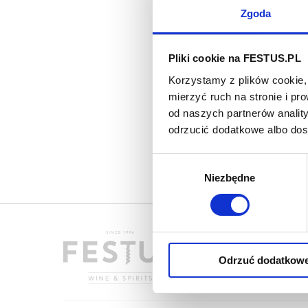
Zgoda
Pliki cookie na FESTUS.PL
Korzystamy z plików cookie, 
mierzyć ruch na stronie i p
od naszych partnerów analit
odrzucić dodatkowe albo do
Wybór
Niezbędne
zgody
Odrzuć dodatkow