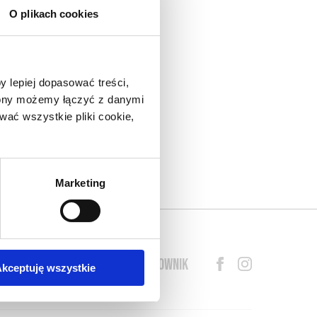
O plikach cookies
nad
do
y lepiej dopasować treści,
eł.
trony możemy łączyć z danymi
arza
ać wszystkie pliki cookie,
lny
o w
s o
Marketing
BLOG
PRZEWODNIK
SŁOWNIK
kceptuję wszystkie