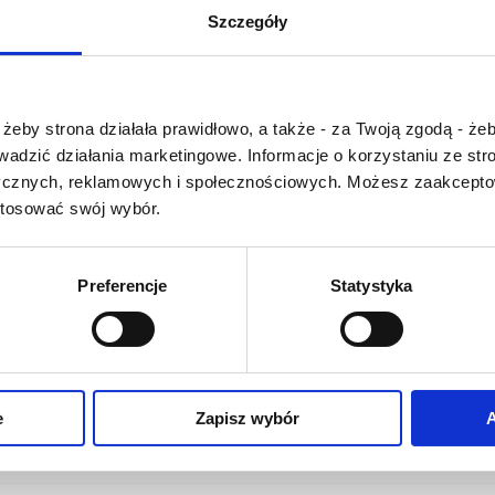
U
V
W
X-Y
Szczegóły
Z-Ź-Ż
Cały czas pracujemy 
Czy masz ukończone 18 lat?
wprowadzaniem 
żeby strona działała prawidłowo, a także - za Twoją zgodą - żeb
słownika nowych has
rowadzić działania marketingowe. Informacje o korzystaniu ze s
Jeśli jakis termin stw
ycznych, reklamowych i społecznościowych. Możesz zaakceptow
Państwu szczegó
stosować swój wybór.
problem i nie ma g
słowniku -
proszę na
tym poinformować
.
Preferencje
Statystyka
O NAS
OFERTA ONLINE
PRODUCENCI
e
Zapisz wybór
A