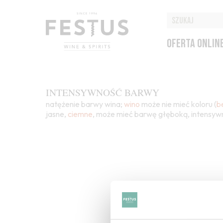
OFERTA ONLIN
INTENSYWNOŚĆ BARWY
natężenie barwy wina;
wino
może nie mieć koloru (
b
jasne,
ciemne
, może mieć barwę głęboką, intensywn