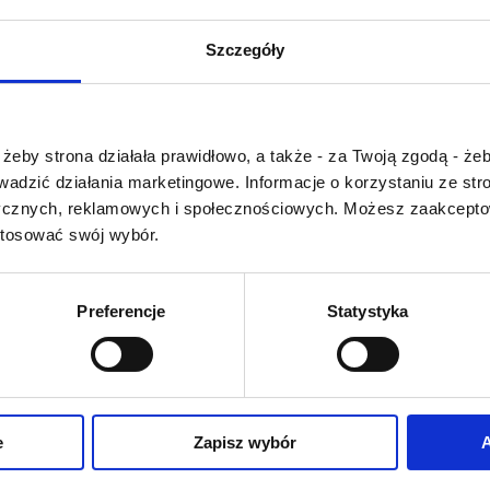
U
V
W
X-Y
Szczegóły
Z-Ź-Ż
Cały czas pracujemy 
wprowadzaniem 
Czy masz ukończone 18 lat?
słownika nowych has
żeby strona działała prawidłowo, a także - za Twoją zgodą - żeb
Jeśli jakis termin stw
rowadzić działania marketingowe. Informacje o korzystaniu ze s
Państwu szczegó
ycznych, reklamowych i społecznościowych. Możesz zaakceptow
problem i nie ma g
stosować swój wybór.
słowniku -
proszę na
tym poinformować
.
Preferencje
Statystyka
O NAS
OFERTA ONLINE
PRODUCENCI
e
Zapisz wybór
A