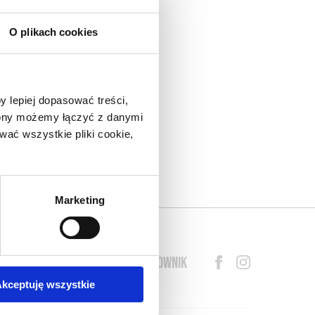
O plikach cookies
nad
do
eł.
y lepiej dopasować treści,
arza
trony możemy łączyć z danymi
lny
ać wszystkie pliki cookie,
o w
s o
Marketing
BLOG
PRZEWODNIK
SŁOWNIK
kceptuję wszystkie