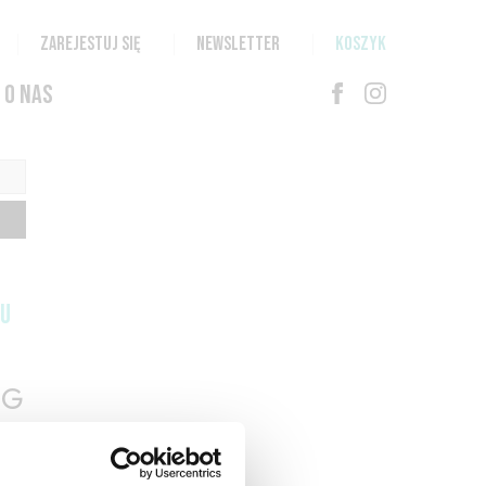
ZAREJESTUJ SIĘ
NEWSLETTER
KOSZYK
O NAS
TU
G
N
T