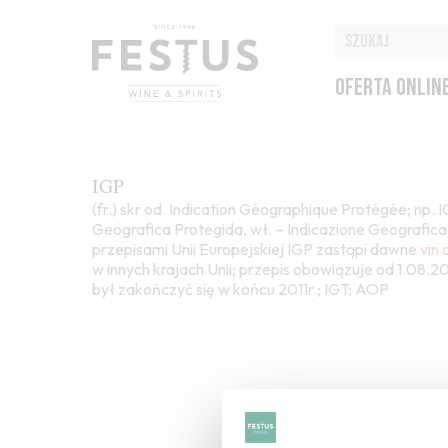
OFERTA ONLIN
IGP
(fr.) skr od. Indication Géographique Protégée; np. 
Geografica Protegida, wł. – Indicazione Geografica 
przepisami Unii Europejskiej IGP zastąpi dawne
vin 
w innych krajach Unii; przepis obowiązuje od 1.08.20
był zakończyć się w końcu 2011r.; IGT; AOP