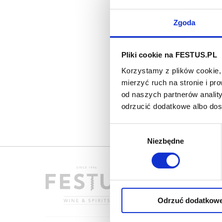
Zgoda
Pliki cookie na FESTUS.PL
Korzystamy z plików cookie, 
mierzyć ruch na stronie i p
od naszych partnerów analit
odrzucić dodatkowe albo do
Wybór
Niezbędne
zgody
Odrzuć dodatkow