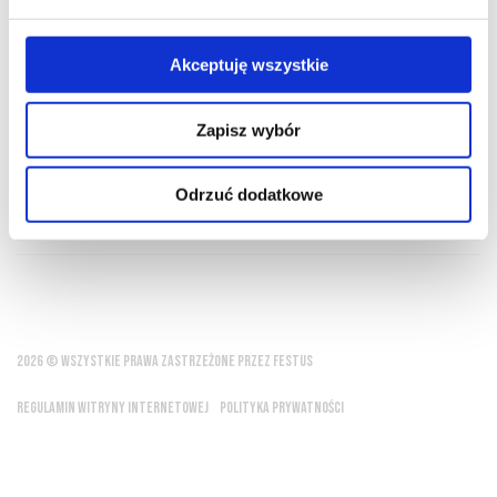
PRZEWODNIK
SŁOWNIK
Akceptuję wszystkie
Zapisz wybór
Ależ to wino jest pyszne!
Odrzuć dodatkowe
Piotr Zastróżny
2026 © WSZYSTKIE PRAWA ZASTRZEŻONE PRZEZ FESTUS
REGULAMIN WITRYNY INTERNETOWEJ
POLITYKA PRYWATNOŚCI