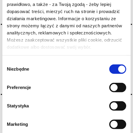
prawidłowo, a także - za Twoją zgodą - żeby lepiej
H
I
J
K
L-Ł
M
N
dopasować treści, mierzyć ruch na stronie i prowadzić
O-Ó
P
Q
R
S-Ś
T
działania marketingowe. Informacje o korzystaniu ze
U
V
W
X-Y
strony możemy łączyć z danymi od naszych partnerów
analitycznych, reklamowych i społecznościowych.
Z-Ź-Ż
Możesz zaakceptować wszystkie pliki cookie, odrzucić
dodatkowe albo dostosować swój wybór.
Cały czas pracujemy nad wprowadzaniem do
Czy masz ukończone 18 lat?
słownika nowych haseł. Jeśli jakis termin stwarza
Państwu szczególny problem i nie ma go w słowniku
Wybór
-
proszę nas o tym poinformować
.
Niezbędne
zgody
Preferencje
Statystyka
Marketing
O NAS
OFERTA ONLINE
PRODUCENCI
BLOG