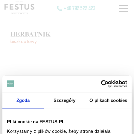
+48 792 522 423
HERBATNIK
biszkoptowy
SZUKAJ W SŁOWNIKU
Zgoda
Szczegóły
O plikach cookies
HASŁA ALFABETYCZNIE:
WYBIERZ LITERĘ ALFABETU PONIŻEJ:
Pliki cookie na FESTUS.PL
A
B
C-Ć
D
E
F
G
Korzystamy z plików cookie, żeby strona działała