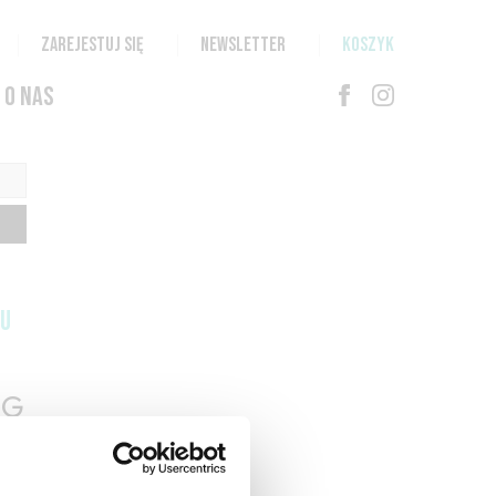
ZAREJESTUJ SIĘ
NEWSLETTER
KOSZYK
O NAS
TU
G
N
T