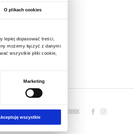
O plikach cookies
nad
do
y lepiej dopasować treści,
eł.
trony możemy łączyć z danymi
arza
ać wszystkie pliki cookie,
lny
o w
s o
Marketing
BLOG
PRZEWODNIK
SŁOWNIK
kceptuję wszystkie