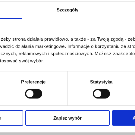
U
V
W
X-Y
Szczegóły
Z-Ź-Ż
Cały czas pracujemy 
Czy masz ukończone 18 lat?
wprowadzaniem 
żeby strona działała prawidłowo, a także - za Twoją zgodą - żeb
słownika nowych has
rowadzić działania marketingowe. Informacje o korzystaniu ze s
Jeśli jakis termin stw
ycznych, reklamowych i społecznościowych. Możesz zaakceptow
Państwu szczegó
stosować swój wybór.
problem i nie ma g
słowniku -
proszę na
tym poinformować
.
Preferencje
Statystyka
O NAS
OFERTA ONLINE
PRODUCENCI
e
Zapisz wybór
A