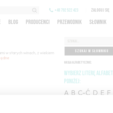
+48 792 522 423
ZALOGUJ SIĘ
E
BLOG
PRODUCENCI
PRZEWODNIK
SŁOWNIK
SZUKAJ W SŁOWNIKU
sami w starych winach, z wiekiem
zędne
HASŁA ALFABETYCZNIE:
WYBIERZ LITERĘ ALFABE
PONIŻEJ:
A
B
C-Ć
D
E
F
H
I
J
K
L-Ł
M
O-Ó
P
Q
R
S-Ś