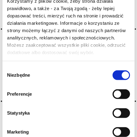
Korzystamy z plików cookie, żeby strona działała
H
I
J
K
L-Ł
M
N
prawidłowo, a także - za Twoją zgodą - żeby lepiej
dopasować treści, mierzyć ruch na stronie i prowadzić
O-Ó
P
Q
R
S-Ś
T
działania marketingowe. Informacje o korzystaniu ze
U
V
W
X-Y
strony możemy łączyć z danymi od naszych partnerów
Z-Ź-Ż
analitycznych, reklamowych i społecznościowych.
Możesz zaakceptować wszystkie pliki cookie, odrzucić
Cały czas pracujemy nad wprowadzaniem do
dodatkowe albo dostosować swój wybór.
Czy masz ukończone 18 lat?
słownika nowych haseł. Jeśli jakis termin stwarza
Państwu szczególny problem i nie ma go w słowniku
Wybór
-
proszę nas o tym poinformować
.
Niezbędne
zgody
Preferencje
Statystyka
Marketing
O NAS
OFERTA ONLINE
PRODUCENCI
BLOG