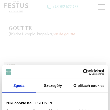
+48 792 522 423
GOUTTE
(fr.) dosł. kropla, kropelka;
vin de goutte
SZUKAJ W SŁOWNIKU
Zgoda
Szczegóły
O plikach cookies
HASŁA ALFABETYCZNIE:
WYBIERZ LITERĘ ALFABETU PONIŻEJ:
Pliki cookie na FESTUS.PL
A
B
C-Ć
D
E
F
G