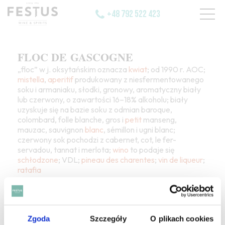
+48 792 522 423
FLOC DE GASCOGNE
„floc” w j. oksytańskim oznacza
kwiat
; od 1990 r. AOC;
mistella
,
aperitif
produkowany z niesfermentowanego
soku i armaniaku, słodki, gronowy, aromatyczny biały
lub czerwony, o zawartości 16–18% alkoholu; biały
uzyskuje się na bazie soku z odmian baroque,
colombard, folle blanche, gros i
petit
manseng,
mauzac, sauvignon
blanc
, sémillon i ugni blanc;
czerwony sok pochodzi z cabernet, cot, le fer-
servadou, tannat i merlota;
wino
to podaje się
schłodzone
; VDL;
pineau des charentes
;
vin de liqueur
;
ratafia
Zgoda
Szczegóły
O plikach cookies