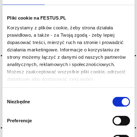
SZUKAJ W SŁOWNIKU
Pliki cookie na FESTUS.PL
Korzystamy z plików cookie, żeby strona działała
HASŁA ALFABETYCZNIE:
prawidłowo, a także - za Twoją zgodą - żeby lepiej
dopasować treści, mierzyć ruch na stronie i prowadzić
WYBIERZ LITERĘ ALFABETU PONIŻEJ:
działania marketingowe. Informacje o korzystaniu ze
A
B
C-Ć
D
E
F
G
strony możemy łączyć z danymi od naszych partnerów
analitycznych, reklamowych i społecznościowych.
H
I
J
K
L-Ł
M
N
Możesz zaakceptować wszystkie pliki cookie, odrzucić
O-Ó
P
Q
R
S-Ś
T
dodatkowe albo dostosować swój wybór.
Czy masz ukończone 18 lat?
U
V
W
X-Y
Wybór
Z-Ź-Ż
Niezbędne
zgody
Cały czas pracujemy nad wprowadzaniem do
słownika nowych haseł. Jeśli jakis termin stwarza
Preferencje
Państwu szczególny problem i nie ma go w słowniku
-
proszę nas o tym poinformować
.