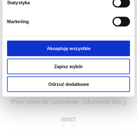
Statystyka
Marketing
Akceptuję wszystkie
O NAS
OFERTA ONLINE
PRODUCENCI
BLOG
Zapisz wybór
PRZEWODNIK
SŁOWNIK
Odrzuć dodatkowe
Wino oświetla zacienione zakamarki duszy
Horacy