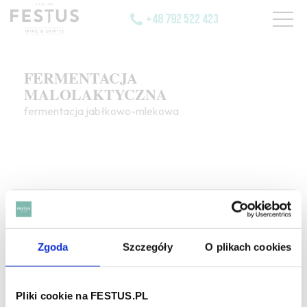
+48 792 522 423
FERMENTACJA
MALOLAKTYCZNA
fermentacja jabłkowo-mlekowa
SZUKAJ W SŁOWNIKU
Zgoda
Szczegóły
O plikach cookies
HASŁA ALFABETYCZNIE:
WYBIERZ LITERĘ ALFABETU PONIŻEJ:
Pliki cookie na FESTUS.PL