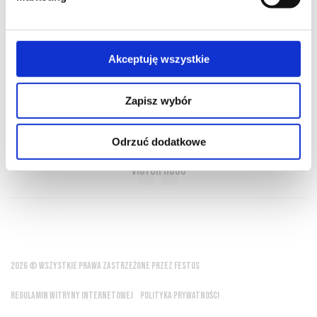
O NAS
OFERTA ONLINE
PRODUCENCI
BLOG
PRZEWODNIK
SŁOWNIK
Akceptuję wszystkie
Zapisz wybór
Bóg stworzył wodę, lecz człowiek wynalazł
wino
Odrzuć dodatkowe
Victor Hugo
2026 © WSZYSTKIE PRAWA ZASTRZEŻONE PRZEZ FESTUS
REGULAMIN WITRYNY INTERNETOWEJ
POLITYKA PRYWATNOŚCI