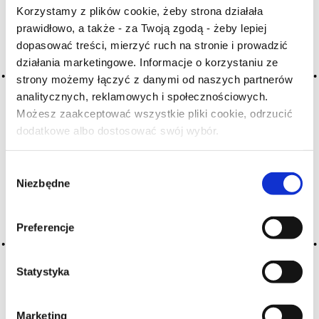
A
B
C-Ć
D
E
F
G
Korzystamy z plików cookie, żeby strona działała
prawidłowo, a także - za Twoją zgodą - żeby lepiej
H
I
J
K
L-Ł
M
N
dopasować treści, mierzyć ruch na stronie i prowadzić
O-Ó
P
Q
R
S-Ś
T
działania marketingowe. Informacje o korzystaniu ze
U
V
W
X-Y
strony możemy łączyć z danymi od naszych partnerów
analitycznych, reklamowych i społecznościowych.
Z-Ź-Ż
Możesz zaakceptować wszystkie pliki cookie, odrzucić
dodatkowe albo dostosować swój wybór.
Cały czas pracujemy nad wprowadzaniem do
Czy masz ukończone 18 lat?
słownika nowych haseł. Jeśli jakis termin stwarza
Państwu szczególny problem i nie ma go w słowniku
Wybór
-
proszę nas o tym poinformować
.
Niezbędne
zgody
Preferencje
Statystyka
Marketing