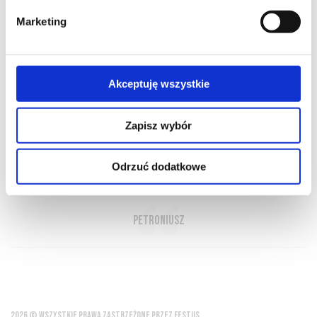
Marketing
O NAS
OFERTA ONLINE
PRODUCENCI
BLOG
Akceptuję wszystkie
PRZEWODNIK
SŁOWNIK
Zapisz wybór
Odrzuć dodatkowe
Wino to życie
Petroniusz
2026 © WSZYSTKIE PRAWA ZASTRZEŻONE PRZEZ FESTUS