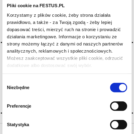
Pliki cookie na FESTUS.PL
HASŁA ALFABETYCZNIE:
Korzystamy z plików cookie, żeby strona działała
WYBIERZ LITERĘ ALFABETU PONIŻEJ:
prawidłowo, a także - za Twoją zgodą - żeby lepiej
dopasować treści, mierzyć ruch na stronie i prowadzić
A
B
C-Ć
D
E
F
G
działania marketingowe. Informacje o korzystaniu ze
H
I
J
K
L-Ł
M
N
strony możemy łączyć z danymi od naszych partnerów
analitycznych, reklamowych i społecznościowych.
O-Ó
P
Q
R
S-Ś
T
Możesz zaakceptować wszystkie pliki cookie, odrzucić
U
V
W
X-Y
dodatkowe albo dostosować swój wybór.
Czy masz ukończone 18 lat?
Z-Ź-Ż
Wybór
Cały czas pracujemy nad wprowadzaniem do
Niezbędne
zgody
słownika nowych haseł. Jeśli jakis termin stwarza
Państwu szczególny problem i nie ma go w słowniku
-
proszę nas o tym poinformować
.
Preferencje
Statystyka