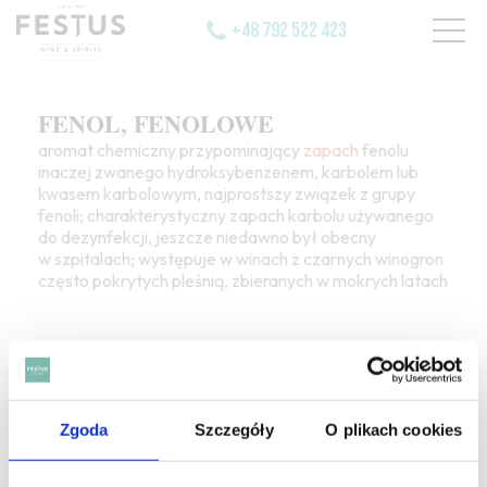
+48 792 522 423
FENOL, FENOLOWE
aromat chemiczny przypominający
zapach
fenolu
inaczej zwanego hydroksybenzenem, karbolem lub
kwasem karbolowym, najprostszy związek z grupy
fenoli; charakterystyczny zapach karbolu używanego
do dezynfekcji, jeszcze niedawno był obecny
w szpitalach; występuje w winach z czarnych winogron
często pokrytych pleśnią, zbieranych w mokrych latach
Zgoda
Szczegóły
O plikach cookies
SZUKAJ W SŁOWNIKU