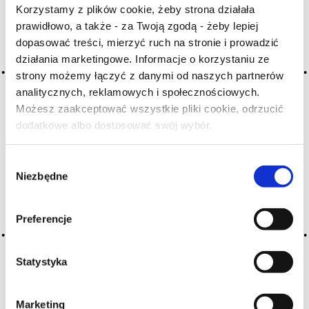
A
B
C-Ć
D
E
F
G
Korzystamy z plików cookie, żeby strona działała
prawidłowo, a także - za Twoją zgodą - żeby lepiej
H
I
J
K
L-Ł
M
N
dopasować treści, mierzyć ruch na stronie i prowadzić
O-Ó
P
Q
R
S-Ś
T
działania marketingowe. Informacje o korzystaniu ze
U
V
W
X-Y
strony możemy łączyć z danymi od naszych partnerów
analitycznych, reklamowych i społecznościowych.
Z-Ź-Ż
Możesz zaakceptować wszystkie pliki cookie, odrzucić
dodatkowe albo dostosować swój wybór.
Cały czas pracujemy nad wprowadzaniem do
Czy masz ukończone 18 lat?
słownika nowych haseł. Jeśli jakis termin stwarza
Państwu szczególny problem i nie ma go w słowniku
Wybór
-
proszę nas o tym poinformować
.
Niezbędne
zgody
Preferencje
Statystyka
Marketing