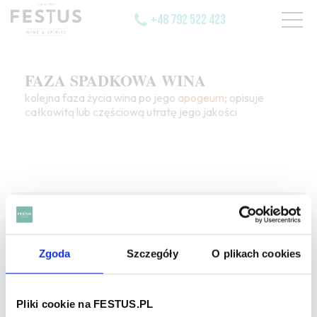
+48 792 522 423
FAZA SPADKOWA WINA
kolejna faza życia wina po jego
apogeum
; opisuje
całkowitą lub częściową utratę jego jakości
SZUKAJ W SŁOWNIKU
Zgoda
Szczegóły
O plikach cookies
HASŁA ALFABETYCZNIE:
WYBIERZ LITERĘ ALFABETU PONIŻEJ:
Pliki cookie na FESTUS.PL