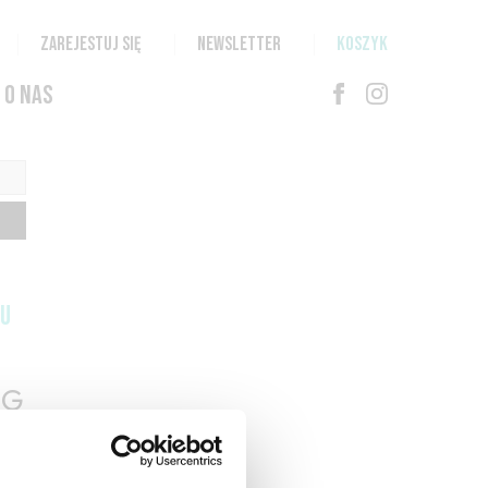
ZAREJESTUJ SIĘ
NEWSLETTER
KOSZYK
O NAS
TU
G
N
T