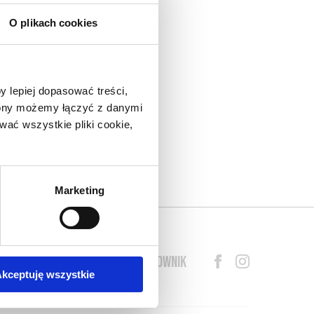
O plikach cookies
nad
do
y lepiej dopasować treści,
eł.
trony możemy łączyć z danymi
arza
ać wszystkie pliki cookie,
lny
o w
s o
Marketing
BLOG
PRZEWODNIK
SŁOWNIK
kceptuję wszystkie