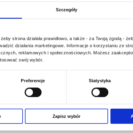
U
V
W
X-Y
Szczegóły
Z-Ź-Ż
Cały czas pracujemy 
Czy masz ukończone 18 lat?
wprowadzaniem 
żeby strona działała prawidłowo, a także - za Twoją zgodą - żeb
słownika nowych has
rowadzić działania marketingowe. Informacje o korzystaniu ze s
Jeśli jakis termin stw
ycznych, reklamowych i społecznościowych. Możesz zaakceptow
Państwu szczegó
stosować swój wybór.
problem i nie ma g
słowniku -
proszę na
tym poinformować
.
Preferencje
Statystyka
O NAS
OFERTA ONLINE
PRODUCENCI
e
Zapisz wybór
A