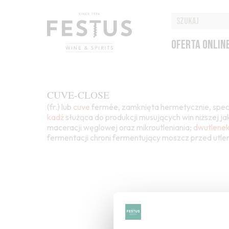
OFERTA ONLIN
CUVE-CLOSE
(fr.) lub
cuve
fermée, zamknięta hermetycznie, spec
kadź
służąca do produkcji musujących win niższej 
maceracji węglowej oraz mikroutleniania;
dwutlene
fermentacji chroni fermentujący moszcz przed utle