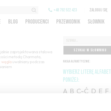
+48 792 522 423
ZALOGUJ SIĘ
E
BLOG
PRODUCENCI
PRZEWODNIK
SŁOWNIK
SZUKAJ W SŁOWNIKU
jalnie zaprojektowana stalowa
jakości metodą Charmata,
k węgla
uwalniany podczas
HASŁA ALFABETYCZNIE:
nianiem
WYBIERZ LITERĘ ALFABE
PONIŻEJ:
A
B
C-Ć
D
E
F
H
I
J
K
L-Ł
M
O-Ó
P
Q
R
S-Ś