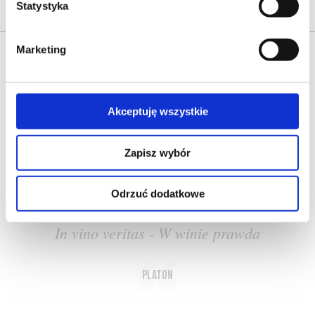
Statystyka
Marketing
Akceptuję wszystkie
O NAS
OFERTA ONLINE
PRODUCENCI
BLOG
Zapisz wybór
PRZEWODNIK
SŁOWNIK
Odrzuć dodatkowe
In vino veritas - W winie prawda
Platon