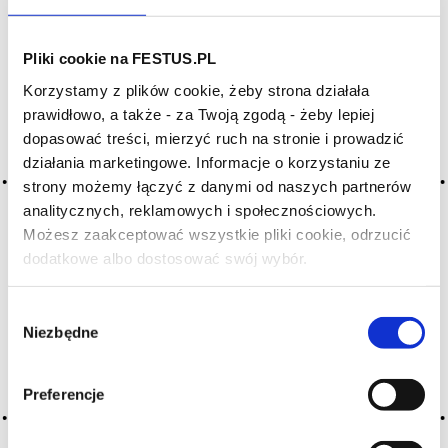
SZUKAJ W SŁOWNIKU
Pliki cookie na FESTUS.PL
Korzystamy z plików cookie, żeby strona działała
HASŁA ALFABETYCZNIE:
prawidłowo, a także - za Twoją zgodą - żeby lepiej
dopasować treści, mierzyć ruch na stronie i prowadzić
WYBIERZ LITERĘ ALFABETU PONIŻEJ:
działania marketingowe. Informacje o korzystaniu ze
A
B
C-Ć
D
E
F
G
strony możemy łączyć z danymi od naszych partnerów
analitycznych, reklamowych i społecznościowych.
H
I
J
K
L-Ł
M
N
Możesz zaakceptować wszystkie pliki cookie, odrzucić
O-Ó
P
Q
R
S-Ś
T
dodatkowe albo dostosować swój wybór.
Czy masz ukończone 18 lat?
U
V
W
X-Y
Wybór
Z-Ź-Ż
Niezbędne
zgody
Cały czas pracujemy nad wprowadzaniem do
słownika nowych haseł. Jeśli jakis termin stwarza
Preferencje
Państwu szczególny problem i nie ma go w słowniku
-
proszę nas o tym poinformować
.