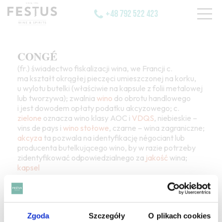
+48 792 522 423
CONGÉ
(fr.) świadectwo fiskalizacji wina, we Francji c.
ma kształt okrągłej pieczęci umieszczonej na korku,
u wylotu butelki (właściwie na kapsule z folii metalowej
lub tworzywa); zwalnia
wino
do obrotu handlowego
i jest dowodem opłaty podatku akcyzowego; c.
zielone
oznacza wino klasy AOC i
VDQS
, niebieskie –
vins de pays i
wino stołowe
, czarne – wina zagraniczne;
akcyza
ta pozwala na identyfikację négociant lub
producenta butelkującego wino, by w razie potrzeby
zidentyfikować odpowiedzialnego za
jakość
wina;
kapsel
Zgoda
Szczegóły
O plikach cookies