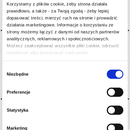
A
B
C-Ć
D
E
F
G
Korzystamy z plików cookie, żeby strona działała
prawidłowo, a także - za Twoją zgodą - żeby lepiej
H
I
J
K
L-Ł
M
N
dopasować treści, mierzyć ruch na stronie i prowadzić
O-Ó
P
Q
R
S-Ś
T
działania marketingowe. Informacje o korzystaniu ze
U
V
W
X-Y
strony możemy łączyć z danymi od naszych partnerów
analitycznych, reklamowych i społecznościowych.
Z-Ź-Ż
Możesz zaakceptować wszystkie pliki cookie, odrzucić
dodatkowe albo dostosować swój wybór.
Cały czas pracujemy nad wprowadzaniem do
Czy masz ukończone 18 lat?
słownika nowych haseł. Jeśli jakis termin stwarza
Państwu szczególny problem i nie ma go w słowniku
Wybór
-
proszę nas o tym poinformować
.
Niezbędne
zgody
Preferencje
Statystyka
Marketing