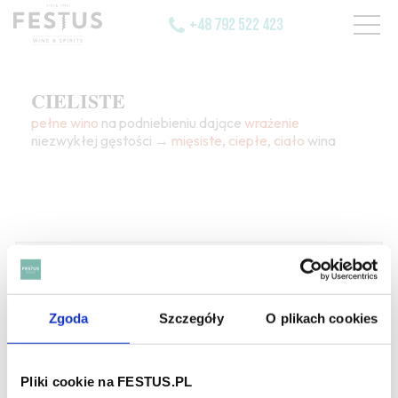
+48 792 522 423
CIELISTE
pełne
wino
na podniebieniu dające
wrażenie
niezwykłej gęstości →
mięsiste
,
ciepłe
,
ciało
wina
SZUKAJ W SŁOWNIKU
Zgoda
Szczegóły
O plikach cookies
HASŁA ALFABETYCZNIE:
WYBIERZ LITERĘ ALFABETU PONIŻEJ:
Pliki cookie na FESTUS.PL