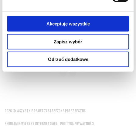
O NAS
OFERTA ONLINE
PRODUCENCI
BLOG
PRZEWODNIK
SŁOWNIK
Akceptuję wszystkie
Zapisz wybór
Dobre wino jest dla mnie esencją życia
Odrzuć dodatkowe
Thomas Jefferson
2026 © WSZYSTKIE PRAWA ZASTRZEŻONE PRZEZ FESTUS
REGULAMIN WITRYNY INTERNETOWEJ
POLITYKA PRYWATNOŚCI