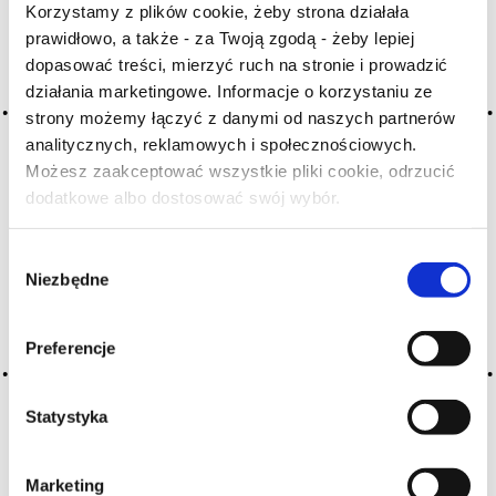
Korzystamy z plików cookie, żeby strona działała
A
B
C-Ć
D
E
F
G
prawidłowo, a także - za Twoją zgodą - żeby lepiej
H
I
J
K
L-Ł
M
N
dopasować treści, mierzyć ruch na stronie i prowadzić
działania marketingowe. Informacje o korzystaniu ze
O-Ó
P
Q
R
S-Ś
T
strony możemy łączyć z danymi od naszych partnerów
U
V
W
X-Y
analitycznych, reklamowych i społecznościowych.
Możesz zaakceptować wszystkie pliki cookie, odrzucić
Z-Ź-Ż
dodatkowe albo dostosować swój wybór.
Czy masz ukończone 18 lat?
Cały czas pracujemy nad wprowadzaniem do
słownika nowych haseł. Jeśli jakis termin stwarza
Wybór
Państwu szczególny problem i nie ma go w słowniku
Niezbędne
zgody
-
proszę nas o tym poinformować
.
Preferencje
Statystyka
Marketing