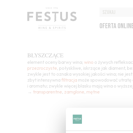
OFERTA ONLIN
BŁYSZCZĄCE
element oceny barwy wina;
wino
o żywych refleksa
przezroczyste
, połyskliwe, iskrzące jak diament, b
zwykle jest to oznaka wysokiej jakości wina; nie je
zbyt intensywna
filtracja
może spowodować utratę 
i aromatu; zwykle więcej blasku mają wina o wyższ
→
transparentne
,
zamglone
,
mętne