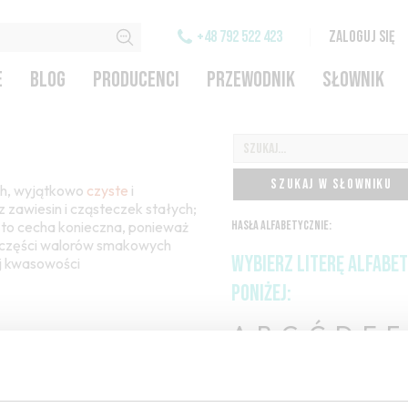
+48 792 522 423
ZALOGUJ SIĘ
E
BLOG
PRODUCENCI
PRZEWODNIK
SŁOWNIK
SZUKAJ W SŁOWNIKU
ch, wyjątkowo
czyste
i
ez zawiesin i cząsteczek stałych;
st to cecha konieczna, ponieważ
HASŁA ALFABETYCZNIE:
części walorów smakowych
WYBIERZ LITERĘ ALFABE
ej kwasowości
PONIŻEJ:
A
B
C-Ć
D
E
F
H
I
J
K
L-Ł
M
O-Ó
P
Q
R
S-Ś