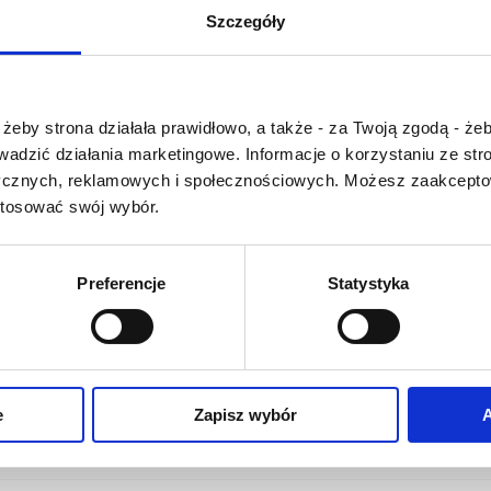
U
V
W
X-Y
Szczegóły
Z-Ź-Ż
Cały czas pracujemy 
Czy masz ukończone 18 lat?
wprowadzaniem 
żeby strona działała prawidłowo, a także - za Twoją zgodą - żeb
słownika nowych has
rowadzić działania marketingowe. Informacje o korzystaniu ze s
Jeśli jakis termin stw
ycznych, reklamowych i społecznościowych. Możesz zaakceptow
Państwu szczegó
stosować swój wybór.
problem i nie ma g
słowniku -
proszę na
tym poinformować
.
Preferencje
Statystyka
O NAS
OFERTA ONLINE
PRODUCENCI
e
Zapisz wybór
A