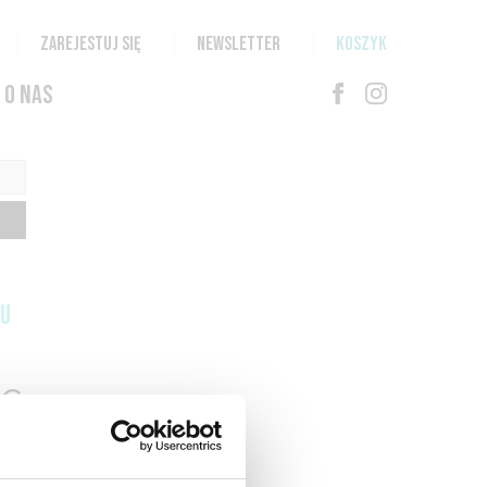
ZAREJESTUJ SIĘ
NEWSLETTER
KOSZYK
O NAS
TU
G
N
T