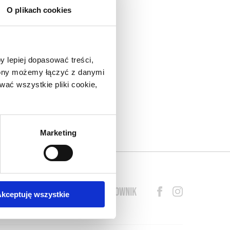
O plikach cookies
nad
do
y lepiej dopasować treści,
eł.
trony możemy łączyć z danymi
arza
ać wszystkie pliki cookie,
lny
o w
s o
Marketing
BLOG
PRZEWODNIK
SŁOWNIK
kceptuję wszystkie