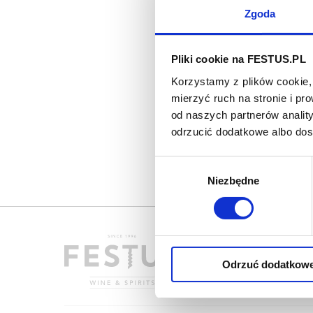
Zgoda
Pliki cookie na FESTUS.PL
Korzystamy z plików cookie, 
mierzyć ruch na stronie i p
od naszych partnerów analit
odrzucić dodatkowe albo do
Wybór
Niezbędne
zgody
Odrzuć dodatkow